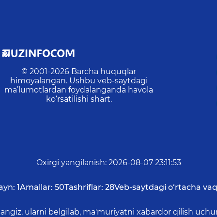
© 2001-
2026
Barcha huquqlar
himoyalangan. Ushbu veb-saytdagi
ma’lumotlardan foydalanganda havola
ko‘rsatilishi shart.
Oxirgi yangilanish
:
2026-08-07 23:11:53
ayn:
1
Amallar:
50
Tashriflar:
28
Veb-saytdagi o‘rtacha vaq
asangiz, ularni belgilab, ma'muriyatni xabardor qilish 