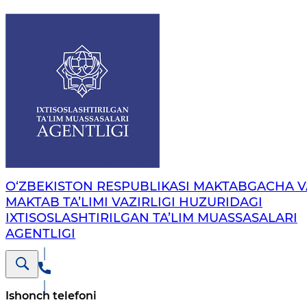
O‘ZBEKISTON RESPUBLIKASI MAKTABGACHA V
MAKTAB TA’LIMI VAZIRLIGI HUZURIDAGI
IXTISOSLASHTIRILGAN TA’LIM MUASSASALARI
AGENTLIGI
Ishonch telefoni