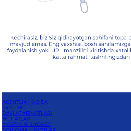
404 — Страница не найд
Kechirasiz, biz Siz qidirayotgan sahifani topa o
mavjud emas. Eng yaxshisi, bosh sahifamizga 
foydalanish yoki URL manzilini kiritishda xatoli
katta rahmat, tashrifingizdan
AGENTLIK HAQIDA
FAOLIYAT
DAVLAT XIZMATLARI
HUJJATLAR
MAXFIYLIK SIYOSATI
OCHIQ MA'LUMOTLAR