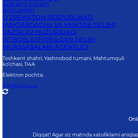
AXBOROT XIZMATI
BOG‘LANISH
O‘ZBEKISTON RESPUBLIKASI
MAKTABGACHA VA MAKTAB TA’LIMI
VAZIRLIGI HUZURIDAGI
IXTISOSLASHTIRILGAN TA’LIM
MUASSASALARI AGENTLIGI
Toshkent shahri, Yashnobod tumani, Mahtumquli
ko‘chasi, 114A
Elektron pochta
:
info@piima.uz
Onl
Diqqat! Agar siz matnda xatoliklarni aniql