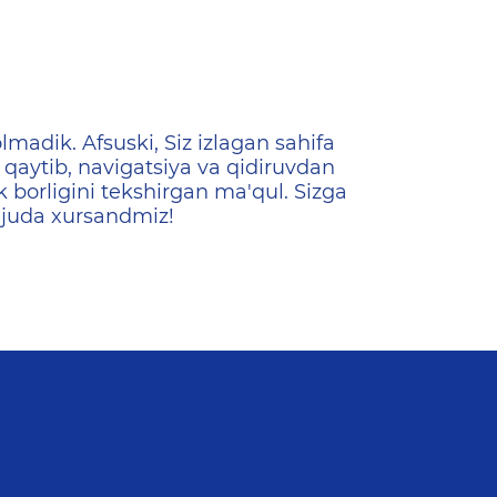
ена
lmadik. Afsuski, Siz izlagan sahifa
qaytib, navigatsiya va qidiruvdan
k borligini tekshirgan ma'qul. Sizga
 juda xursandmiz!