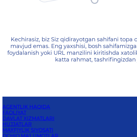
404 — Страница не найд
Kechirasiz, biz Siz qidirayotgan sahifani topa o
mavjud emas. Eng yaxshisi, bosh sahifamizga 
foydalanish yoki URL manzilini kiritishda xatoli
katta rahmat, tashrifingizdan
AGENTLIK HAQIDA
FAOLIYAT
DAVLAT XIZMATLARI
HUJJATLAR
MAXFIYLIK SIYOSATI
OCHIQ MA'LUMOTLAR