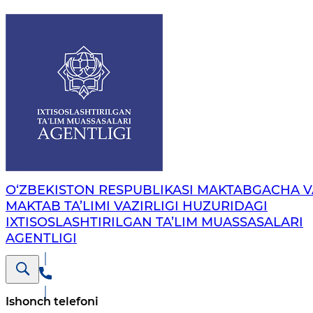
O‘ZBEKISTON RESPUBLIKASI MAKTABGACHA V
MAKTAB TA’LIMI VAZIRLIGI HUZURIDAGI
IXTISOSLASHTIRILGAN TA’LIM MUASSASALARI
AGENTLIGI
Ishonch telefoni