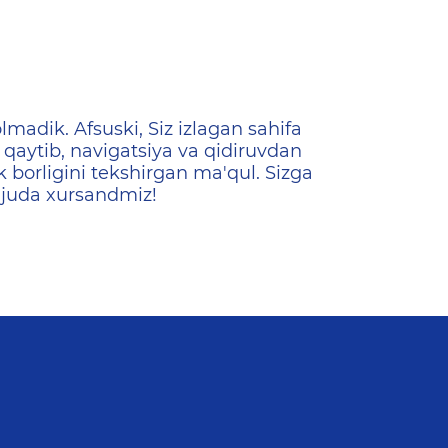
ена
lmadik. Afsuski, Siz izlagan sahifa
qaytib, navigatsiya va qidiruvdan
k borligini tekshirgan ma'qul. Sizga
 juda xursandmiz!