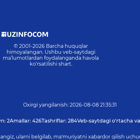
© 2001-
2026
Barcha huquqlar
himoyalangan. Ushbu veb-saytdagi
ma’lumotlardan foydalanganda havola
ko‘rsatilishi shart.
Oxirgi yangilanish
:
2026-08-08 21:35:31
n:
2
Amallar:
426
Tashriflar:
284
Veb-saytdagi o‘rtacha va
asangiz, ularni belgilab, ma'muriyatni xabardor qilish 