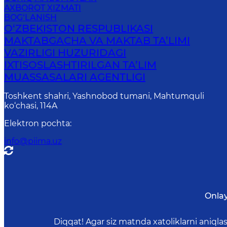
AXBOROT XIZMATI
BOG‘LANISH
O‘ZBEKISTON RESPUBLIKASI
MAKTABGACHA VA MAKTAB TA’LIMI
VAZIRLIGI HUZURIDAGI
IXTISOSLASHTIRILGAN TA’LIM
MUASSASALARI AGENTLIGI
Toshkent shahri, Yashnobod tumani, Mahtumquli
ko‘chasi, 114A
Elektron pochta
:
info@piima.uz
Onlay
Diqqat! Agar siz matnda xatoliklarni aniql