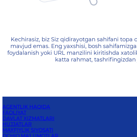
404 — Страница не найд
Kechirasiz, biz Siz qidirayotgan sahifani topa o
mavjud emas. Eng yaxshisi, bosh sahifamizga 
foydalanish yoki URL manzilini kiritishda xatoli
katta rahmat, tashrifingizdan
AGENTLIK HAQIDA
FAOLIYAT
DAVLAT XIZMATLARI
HUJJATLAR
MAXFIYLIK SIYOSATI
OCHIQ MA'LUMOTLAR