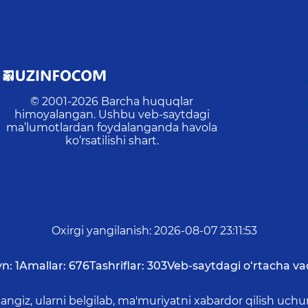
© 2001-
2026
Barcha huquqlar
himoyalangan. Ushbu veb-saytdagi
ma’lumotlardan foydalanganda havola
ko‘rsatilishi shart.
Oxirgi yangilanish
:
2026-08-07 23:11:53
yn:
1
Amallar:
676
Tashriflar:
303
Veb-saytdagi o‘rtacha va
asangiz, ularni belgilab, ma'muriyatni xabardor qilish 