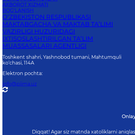
AXBOROT XIZMATI
BOG‘LANISH
O‘ZBEKISTON RESPUBLIKASI
MAKTABGACHA VA MAKTAB TA’LIMI
VAZIRLIGI HUZURIDAGI
IXTISOSLASHTIRILGAN TA’LIM
MUASSASALARI AGENTLIGI
Toshkent shahri, Yashnobod tumani, Mahtumquli
ko‘chasi, 114A
Elektron pochta
:
info@piima.uz
Onla
Diqqat! Agar siz matnda xatoliklarni aniql