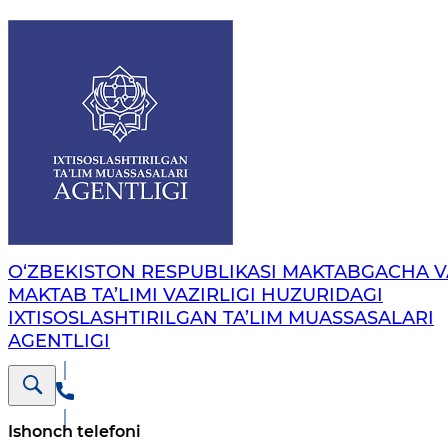
O‘ZBEKISTON RESPUBLIKASI MAKTABGACHA V
MAKTAB TA’LIMI VAZIRLIGI HUZURIDAGI
IXTISOSLASHTIRILGAN TA’LIM MUASSASALARI
AGENTLIGI
Ishonch telefoni