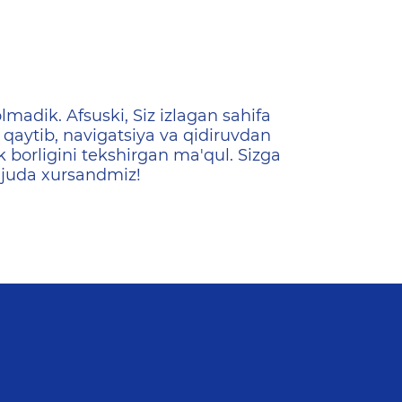
ена
lmadik. Afsuski, Siz izlagan sahifa
qaytib, navigatsiya va qidiruvdan
k borligini tekshirgan ma'qul. Sizga
 juda xursandmiz!