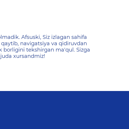
ена
lmadik. Afsuski, Siz izlagan sahifa
qaytib, navigatsiya va qidiruvdan
k borligini tekshirgan ma'qul. Sizga
 juda xursandmiz!