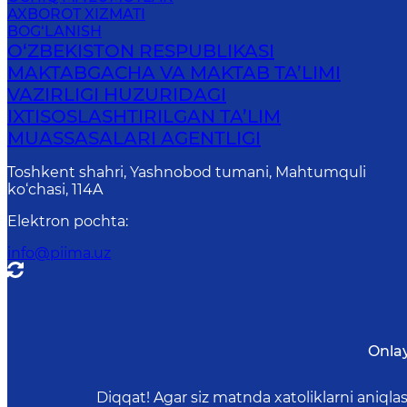
AXBOROT XIZMATI
BOG‘LANISH
O‘ZBEKISTON RESPUBLIKASI
MAKTABGACHA VA MAKTAB TA’LIMI
VAZIRLIGI HUZURIDAGI
IXTISOSLASHTIRILGAN TA’LIM
MUASSASALARI AGENTLIGI
Toshkent shahri, Yashnobod tumani, Mahtumquli
ko‘chasi, 114A
Elektron pochta
:
info@piima.uz
Onla
Diqqat! Agar siz matnda xatoliklarni aniql