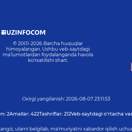
© 2001-
2026
Barcha huquqlar
himoyalangan. Ushbu veb-saytdagi
ma’lumotlardan foydalanganda havola
ko‘rsatilishi shart.
Oxirgi yangilanish
:
2026-08-07 23:11:53
yn:
2
Amallar:
422
Tashriflar:
212
Veb-saytdagi o‘rtacha va
asangiz, ularni belgilab, ma'muriyatni xabardor qilish 