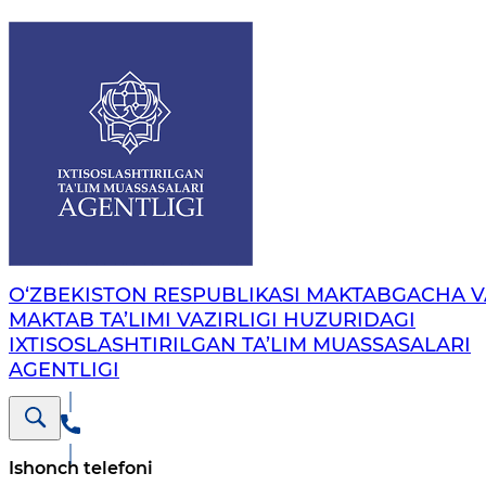
O‘ZBEKISTON RESPUBLIKASI MAKTABGACHA V
MAKTAB TA’LIMI VAZIRLIGI HUZURIDAGI
IXTISOSLASHTIRILGAN TA’LIM MUASSASALARI
AGENTLIGI
Ishonch telefoni