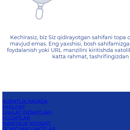
404 — Страница не найд
Kechirasiz, biz Siz qidirayotgan sahifani topa o
mavjud emas. Eng yaxshisi, bosh sahifamizga 
foydalanish yoki URL manzilini kiritishda xatoli
katta rahmat, tashrifingizdan
AGENTLIK HAQIDA
FAOLIYAT
DAVLAT XIZMATLARI
HUJJATLAR
MAXFIYLIK SIYOSATI
OCHIQ MA'LUMOTLAR