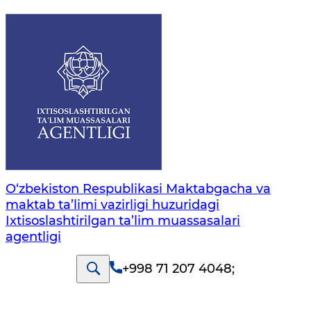
O‘zbekiston Respublikasi Maktabgacha va
maktab ta’limi vazirligi huzuridagi
Ixtisoslashtirilgan ta’lim muassasalari
agentligi
+998 71 207 4048
;