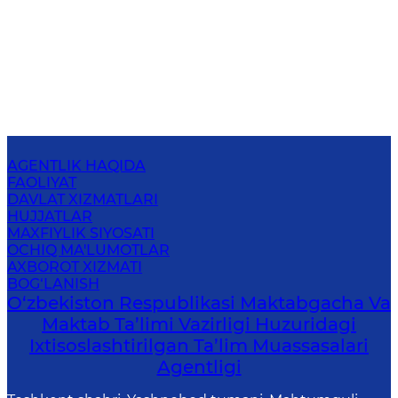
AGENTLIK HAQIDA
FAOLIYAT
DAVLAT XIZMATLARI
HUJJATLAR
MAXFIYLIK SIYOSATI
OCHIQ MA'LUMOTLAR
AXBOROT XIZMATI
BOG‘LANISH
O‘zbekiston Respublikasi Maktabgacha Va
Maktab Ta’limi Vazirligi Huzuridagi
Ixtisoslashtirilgan Ta’lim Muassasalari
Agentligi