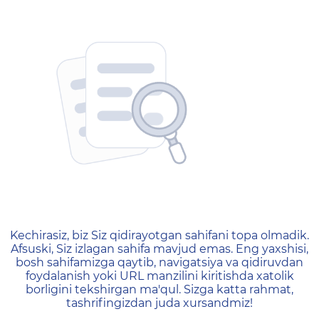
404 — Страница не найд
Kechirasiz, biz Siz qidirayotgan sahifani topa olmadik.
Afsuski, Siz izlagan sahifa mavjud emas. Eng yaxshisi,
bosh sahifamizga qaytib, navigatsiya va qidiruvdan
foydalanish yoki URL manzilini kiritishda xatolik
borligini tekshirgan ma'qul. Sizga katta rahmat,
tashrifingizdan juda xursandmiz!