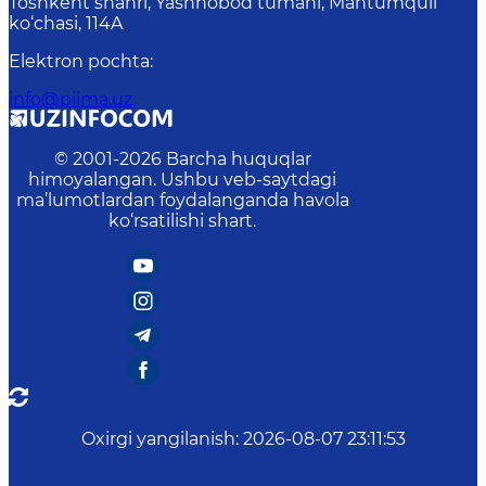
Toshkent shahri, Yashnobod tumani, Mahtumquli
ko‘chasi, 114A
Elektron pochta
:
info@piima.uz
© 2001-
2026
Barcha huquqlar
himoyalangan. Ushbu veb-saytdagi
ma’lumotlardan foydalanganda havola
ko‘rsatilishi shart.
Oxirgi yangilanish
:
2026-08-07 23:11:53