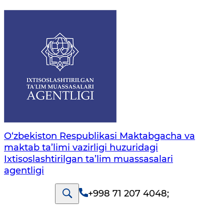
O‘zbekiston Respublikasi Maktabgacha va
maktab ta’limi vazirligi huzuridagi
Ixtisoslashtirilgan ta’lim muassasalari
agentligi
+998 71 207 4048
;