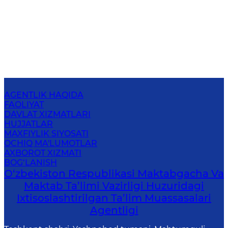
AGENTLIK HAQIDA
FAOLIYAT
DAVLAT XIZMATLARI
HUJJATLAR
MAXFIYLIK SIYOSATI
OCHIQ MA'LUMOTLAR
AXBOROT XIZMATI
BOG‘LANISH
O‘zbekiston Respublikasi Maktabgacha Va
Maktab Ta’limi Vazirligi Huzuridagi
Ixtisoslashtirilgan Ta’lim Muassasalari
Agentligi