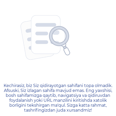
404 — Страница не найд
Kechirasiz, biz Siz qidirayotgan sahifani topa olmadik.
Afsuski, Siz izlagan sahifa mavjud emas. Eng yaxshisi,
bosh sahifamizga qaytib, navigatsiya va qidiruvdan
foydalanish yoki URL manzilini kiritishda xatolik
borligini tekshirgan ma'qul. Sizga katta rahmat,
tashrifingizdan juda xursandmiz!