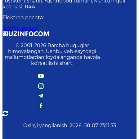
Toshkent shahri, Yashnobod tumani, Mahtumquli
ko‘chasi, 114A
Elektron pochta
:
info@piima.uz
© 2001-
2026
Barcha huquqlar
himoyalangan. Ushbu veb-saytdagi
ma’lumotlardan foydalanganda havola
ko‘rsatilishi shart.
Oxirgi yangilanish
:
2026-08-07 23:11:53