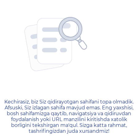
404 — Страница не найд
Kechirasiz, biz Siz qidirayotgan sahifani topa olmadik.
Afsuski, Siz izlagan sahifa mavjud emas. Eng yaxshisi,
bosh sahifamizga qaytib, navigatsiya va qidiruvdan
foydalanish yoki URL manzilini kiritishda xatolik
borligini tekshirgan ma'qul. Sizga katta rahmat,
tashrifingizdan juda xursandmiz!