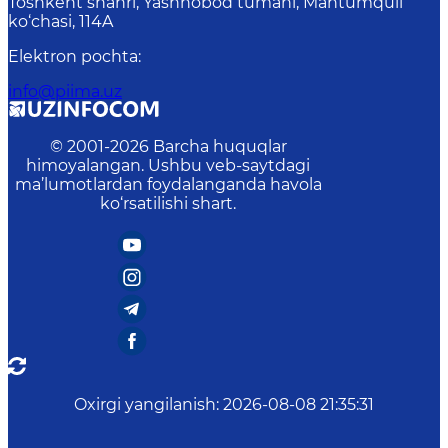
Toshkent shahri, Yashnobod tumani, Mahtumquli
ko‘chasi, 114A
Elektron pochta
:
info@piima.uz
© 2001-
2026
Barcha huquqlar
himoyalangan. Ushbu veb-saytdagi
ma’lumotlardan foydalanganda havola
ko‘rsatilishi shart.
Oxirgi yangilanish
:
2026-08-08 21:35:31