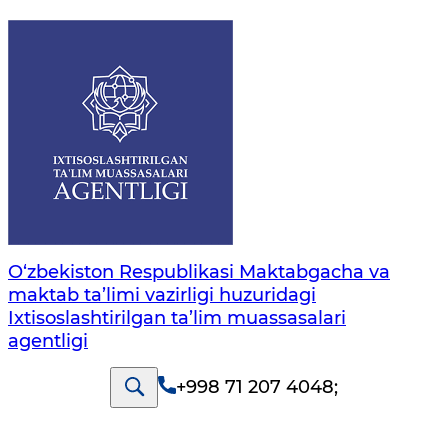
O‘zbekiston Respublikasi Maktabgacha va
maktab ta’limi vazirligi huzuridagi
Ixtisoslashtirilgan ta’lim muassasalari
agentligi
+998 71 207 4048
;