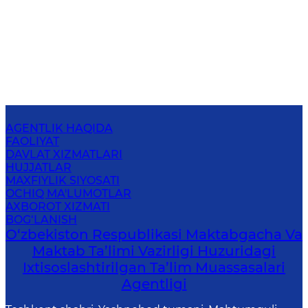
AGENTLIK HAQIDA
FAOLIYAT
DAVLAT XIZMATLARI
HUJJATLAR
MAXFIYLIK SIYOSATI
OCHIQ MA'LUMOTLAR
AXBOROT XIZMATI
BOG‘LANISH
O‘zbekiston Respublikasi Maktabgacha Va
Maktab Ta’limi Vazirligi Huzuridagi
Ixtisoslashtirilgan Ta’lim Muassasalari
Agentligi