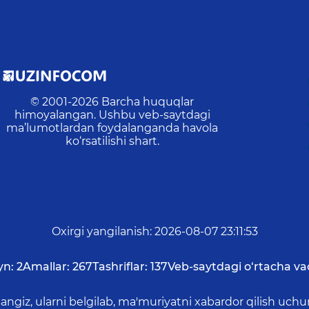
© 2001-
2026
Barcha huquqlar
himoyalangan. Ushbu veb-saytdagi
ma’lumotlardan foydalanganda havola
ko‘rsatilishi shart.
Oxirgi yangilanish
:
2026-08-07 23:11:53
yn:
2
Amallar:
267
Tashriflar:
137
Veb-saytdagi o‘rtacha va
asangiz, ularni belgilab, ma'muriyatni xabardor qilish 