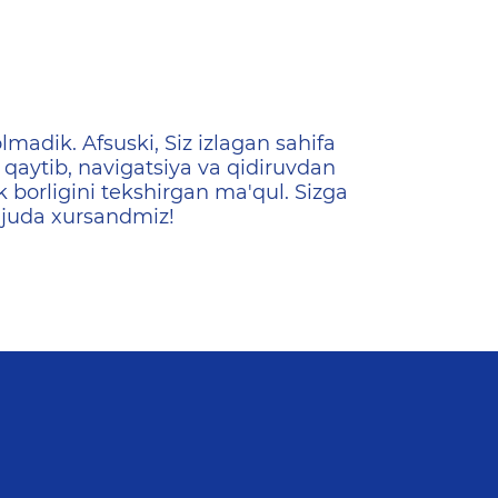
ена
lmadik. Afsuski, Siz izlagan sahifa
qaytib, navigatsiya va qidiruvdan
k borligini tekshirgan ma'qul. Sizga
 juda xursandmiz!