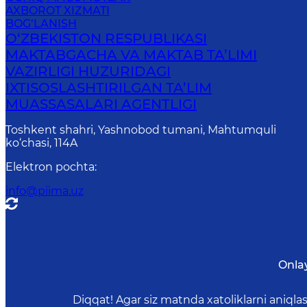
AXBOROT XIZMATI
BOG‘LANISH
O‘ZBEKISTON RESPUBLIKASI
MAKTABGACHA VA MAKTAB TA’LIMI
VAZIRLIGI HUZURIDAGI
IXTISOSLASHTIRILGAN TA’LIM
MUASSASALARI AGENTLIGI
Toshkent shahri, Yashnobod tumani, Mahtumquli
ko‘chasi, 114A
Elektron pochta
:
info@piima.uz
Onla
Diqqat! Agar siz matnda xatoliklarni aniql