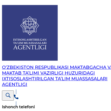
O‘ZBEKISTON RESPUBLIKASI MAKTABGACHA V
MAKTAB TA’LIMI VAZIRLIGI HUZURIDAGI
IXTISOSLASHTIRILGAN TA’LIM MUASSASALARI
AGENTLIGI
Ishonch telefoni