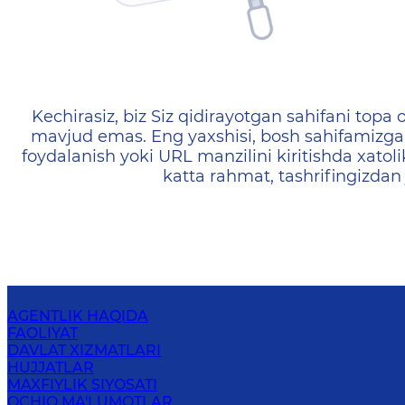
404 — Страница не найд
Kechirasiz, biz Siz qidirayotgan sahifani topa o
mavjud emas. Eng yaxshisi, bosh sahifamizga 
foydalanish yoki URL manzilini kiritishda xatoli
katta rahmat, tashrifingizdan
AGENTLIK HAQIDA
FAOLIYAT
DAVLAT XIZMATLARI
HUJJATLAR
MAXFIYLIK SIYOSATI
OCHIQ MA'LUMOTLAR