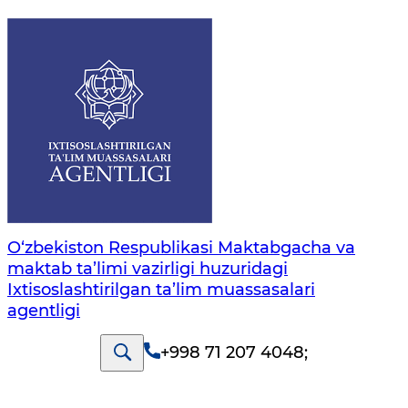
O‘zbekiston Respublikasi Maktabgacha va
maktab ta’limi vazirligi huzuridagi
Ixtisoslashtirilgan ta’lim muassasalari
agentligi
+998 71 207 4048
;