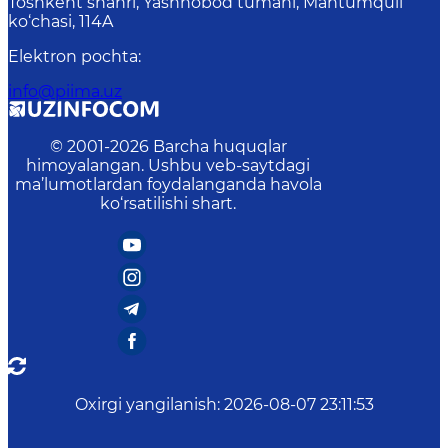
Toshkent shahri, Yashnobod tumani, Mahtumquli
ko‘chasi, 114A
Elektron pochta
:
info@piima.uz
© 2001-
2026
Barcha huquqlar
himoyalangan. Ushbu veb-saytdagi
ma’lumotlardan foydalanganda havola
ko‘rsatilishi shart.
Oxirgi yangilanish
:
2026-08-07 23:11:53