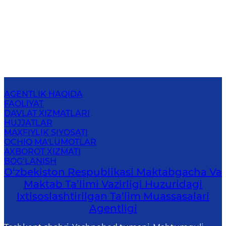
AGENTLIK HAQIDA
FAOLIYAT
DAVLAT XIZMATLARI
HUJJATLAR
MAXFIYLIK SIYOSATI
OCHIQ MA'LUMOTLAR
AXBOROT XIZMATI
BOG‘LANISH
O‘zbekiston Respublikasi Maktabgacha Va
Maktab Ta’limi Vazirligi Huzuridagi
Ixtisoslashtirilgan Ta’lim Muassasalari
Agentligi