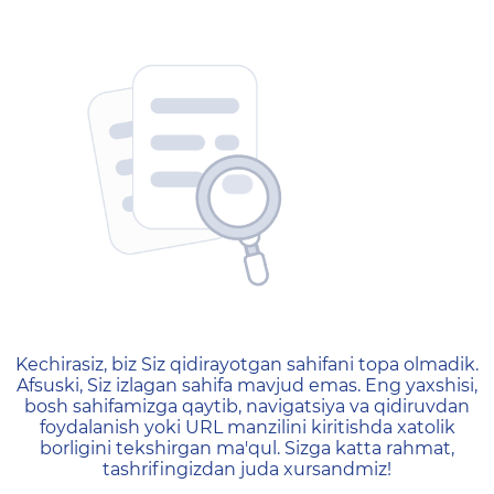
404 — Страница не найд
Kechirasiz, biz Siz qidirayotgan sahifani topa olmadik.
Afsuski, Siz izlagan sahifa mavjud emas. Eng yaxshisi,
bosh sahifamizga qaytib, navigatsiya va qidiruvdan
foydalanish yoki URL manzilini kiritishda xatolik
borligini tekshirgan ma'qul. Sizga katta rahmat,
tashrifingizdan juda xursandmiz!