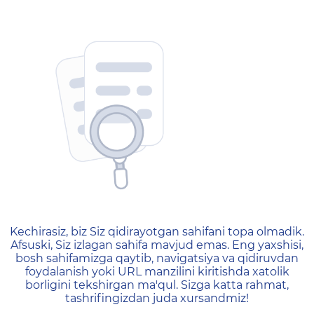
404 — Страница не найд
Kechirasiz, biz Siz qidirayotgan sahifani topa olmadik.
Afsuski, Siz izlagan sahifa mavjud emas. Eng yaxshisi,
bosh sahifamizga qaytib, navigatsiya va qidiruvdan
foydalanish yoki URL manzilini kiritishda xatolik
borligini tekshirgan ma'qul. Sizga katta rahmat,
tashrifingizdan juda xursandmiz!