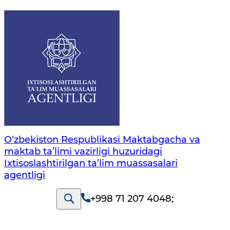
O‘zbekiston Respublikasi Maktabgacha va
maktab ta’limi vazirligi huzuridagi
Ixtisoslashtirilgan ta’lim muassasalari
agentligi
+998 71 207 4048
;