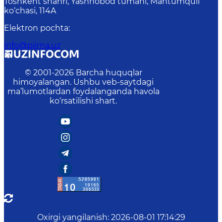
Toshkent shahri, Yashnobod tumani, Mahtumquli
ko‘chasi, 114A
Elektron pochta
:
info@piima.uz
© 2001-
2026
Barcha huquqlar
himoyalangan. Ushbu veb-saytdagi
ma’lumotlardan foydalanganda havola
ko‘rsatilishi shart.
Oxirgi yangilanish
:
2026-08-01 17:14:29