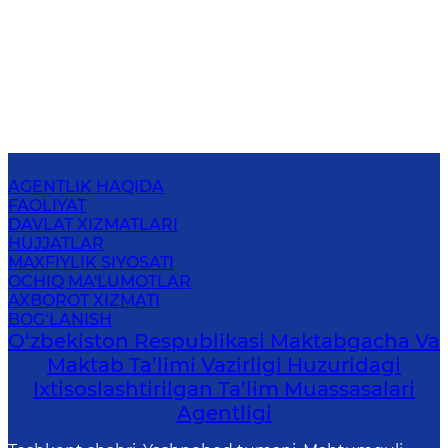
AGENTLIK HAQIDA
FAOLIYAT
DAVLAT XIZMATLARI
HUJJATLAR
MAXFIYLIK SIYOSATI
OCHIQ MA'LUMOTLAR
AXBOROT XIZMATI
BOG‘LANISH
O‘zbekiston Respublikasi Maktabgacha Va
Maktab Ta’limi Vazirligi Huzuridagi
Ixtisoslashtirilgan Ta’lim Muassasalari
Agentligi