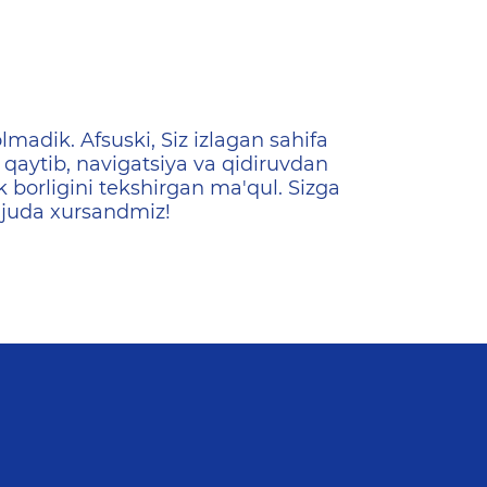
ена
lmadik. Afsuski, Siz izlagan sahifa
qaytib, navigatsiya va qidiruvdan
k borligini tekshirgan ma'qul. Sizga
 juda xursandmiz!