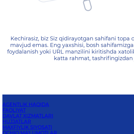
404 — Страница не найд
Kechirasiz, biz Siz qidirayotgan sahifani topa o
mavjud emas. Eng yaxshisi, bosh sahifamizga 
foydalanish yoki URL manzilini kiritishda xatoli
katta rahmat, tashrifingizdan
AGENTLIK HAQIDA
FAOLIYAT
DAVLAT XIZMATLARI
HUJJATLAR
MAXFIYLIK SIYOSATI
OCHIQ MA'LUMOTLAR