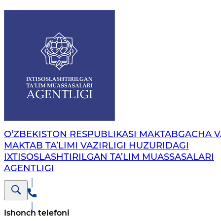
O‘ZBEKISTON RESPUBLIKASI MAKTABGACHA V
MAKTAB TA’LIMI VAZIRLIGI HUZURIDAGI
IXTISOSLASHTIRILGAN TA’LIM MUASSASALARI
AGENTLIGI
Ishonch telefoni