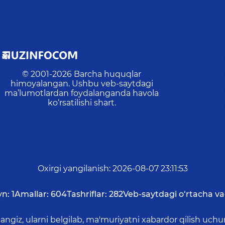
© 2001-
2026
Barcha huquqlar
himoyalangan. Ushbu veb-saytdagi
ma’lumotlardan foydalanganda havola
ko‘rsatilishi shart.
Oxirgi yangilanish
:
2026-08-07 23:11:53
yn:
1
Amallar:
604
Tashriflar:
282
Veb-saytdagi o‘rtacha va
asangiz, ularni belgilab, ma'muriyatni xabardor qilish 