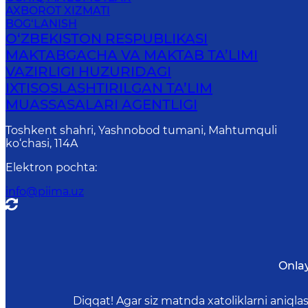
AXBOROT XIZMATI
BOG‘LANISH
O‘ZBEKISTON RESPUBLIKASI
MAKTABGACHA VA MAKTAB TA’LIMI
VAZIRLIGI HUZURIDAGI
IXTISOSLASHTIRILGAN TA’LIM
MUASSASALARI AGENTLIGI
Toshkent shahri, Yashnobod tumani, Mahtumquli
ko‘chasi, 114A
Elektron pochta
:
info@piima.uz
Onla
Diqqat! Agar siz matnda xatoliklarni aniql