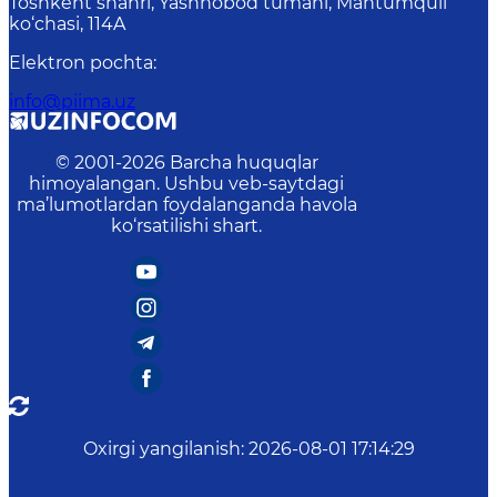
Toshkent shahri, Yashnobod tumani, Mahtumquli
ko‘chasi, 114A
Elektron pochta
:
info@piima.uz
© 2001-
2026
Barcha huquqlar
himoyalangan. Ushbu veb-saytdagi
ma’lumotlardan foydalanganda havola
ko‘rsatilishi shart.
Oxirgi yangilanish
:
2026-08-01 17:14:29