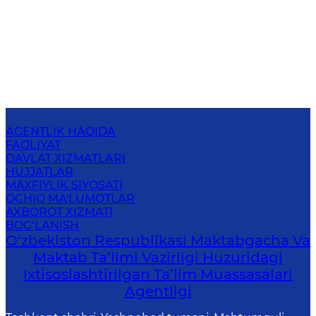
AGENTLIK HAQIDA
FAOLIYAT
DAVLAT XIZMATLARI
HUJJATLAR
MAXFIYLIK SIYOSATI
OCHIQ MA'LUMOTLAR
AXBOROT XIZMATI
BOG‘LANISH
O‘zbekiston Respublikasi Maktabgacha Va
Maktab Ta’limi Vazirligi Huzuridagi
Ixtisoslashtirilgan Ta’lim Muassasalari
Agentligi