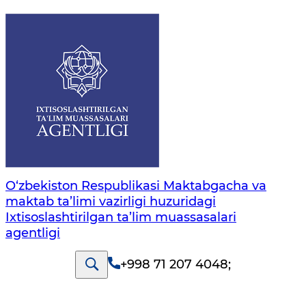
O‘zbekiston Respublikasi Maktabgacha va
maktab ta’limi vazirligi huzuridagi
Ixtisoslashtirilgan ta’lim muassasalari
agentligi
+998 71 207 4048
;