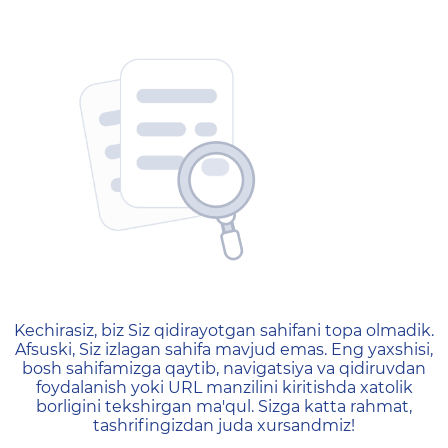
404 — Страница не найд
Kechirasiz, biz Siz qidirayotgan sahifani topa olmadik.
Afsuski, Siz izlagan sahifa mavjud emas. Eng yaxshisi,
bosh sahifamizga qaytib, navigatsiya va qidiruvdan
foydalanish yoki URL manzilini kiritishda xatolik
borligini tekshirgan ma'qul. Sizga katta rahmat,
tashrifingizdan juda xursandmiz!