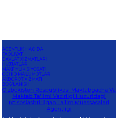
AGENTLIK HAQIDA
FAOLIYAT
DAVLAT XIZMATLARI
HUJJATLAR
MAXFIYLIK SIYOSATI
OCHIQ MA'LUMOTLAR
AXBOROT XIZMATI
BOG‘LANISH
O‘zbekiston Respublikasi Maktabgacha Va
Maktab Ta’limi Vazirligi Huzuridagi
Ixtisoslashtirilgan Ta’lim Muassasalari
Agentligi