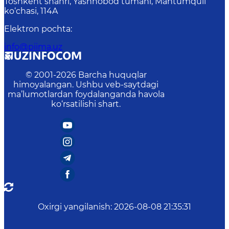
Toshkent shahri, Yashnobod tumani, Mahtumquli
ko‘chasi, 114A
Elektron pochta
:
info@piima.uz
© 2001-
2026
Barcha huquqlar
himoyalangan. Ushbu veb-saytdagi
ma’lumotlardan foydalanganda havola
ko‘rsatilishi shart.
Oxirgi yangilanish
:
2026-08-08 21:35:31