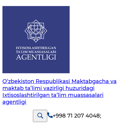
O‘zbekiston Respublikasi Maktabgacha va
maktab ta’limi vazirligi huzuridagi
Ixtisoslashtirilgan ta’lim muassasalari
agentligi
+998 71 207 4048
;