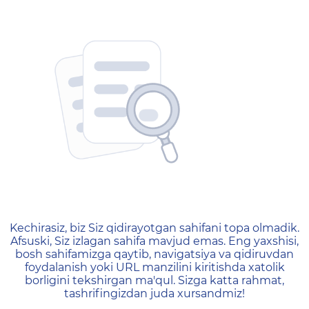
404 — Страница не найд
Kechirasiz, biz Siz qidirayotgan sahifani topa olmadik.
Afsuski, Siz izlagan sahifa mavjud emas. Eng yaxshisi,
bosh sahifamizga qaytib, navigatsiya va qidiruvdan
foydalanish yoki URL manzilini kiritishda xatolik
borligini tekshirgan ma'qul. Sizga katta rahmat,
tashrifingizdan juda xursandmiz!