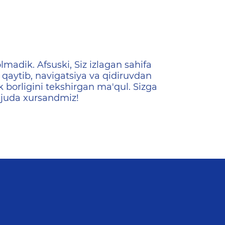
ена
lmadik. Afsuski, Siz izlagan sahifa
qaytib, navigatsiya va qidiruvdan
k borligini tekshirgan ma'qul. Sizga
 juda xursandmiz!