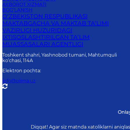
AXBOROT XIZMATI
BOG‘LANISH
O‘ZBEKISTON RESPUBLIKASI
MAKTABGACHA VA MAKTAB TA’LIMI
VAZIRLIGI HUZURIDAGI
IXTISOSLASHTIRILGAN TA’LIM
MUASSASALARI AGENTLIGI
Toshkent shahri, Yashnobod tumani, Mahtumquli
ko‘chasi, 114A
Elektron pochta
:
info@piima.uz
Onla
Diqqat! Agar siz matnda xatoliklarni aniql