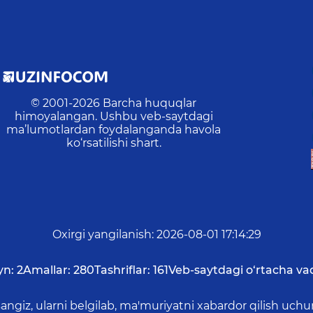
© 2001-
2026
Barcha huquqlar
himoyalangan. Ushbu veb-saytdagi
ma’lumotlardan foydalanganda havola
ko‘rsatilishi shart.
Oxirgi yangilanish
:
2026-08-01 17:14:29
yn:
2
Amallar:
280
Tashriflar:
161
Veb-saytdagi o‘rtacha va
asangiz, ularni belgilab, ma'muriyatni xabardor qilish 