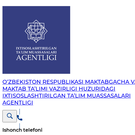
O‘ZBEKISTON RESPUBLIKASI MAKTABGACHA V
MAKTAB TA’LIMI VAZIRLIGI HUZURIDAGI
IXTISOSLASHTIRILGAN TA’LIM MUASSASALARI
AGENTLIGI
Ishonch telefoni