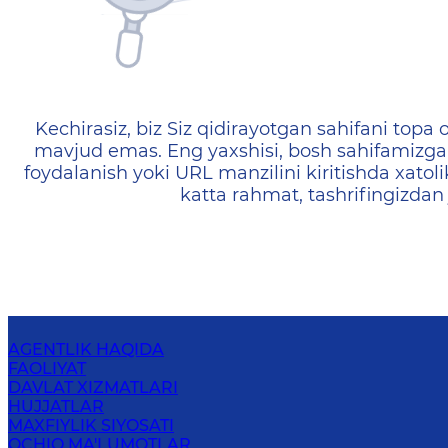
404 — Страница не найд
Kechirasiz, biz Siz qidirayotgan sahifani topa o
mavjud emas. Eng yaxshisi, bosh sahifamizga 
foydalanish yoki URL manzilini kiritishda xatoli
katta rahmat, tashrifingizdan
AGENTLIK HAQIDA
FAOLIYAT
DAVLAT XIZMATLARI
HUJJATLAR
MAXFIYLIK SIYOSATI
OCHIQ MA'LUMOTLAR