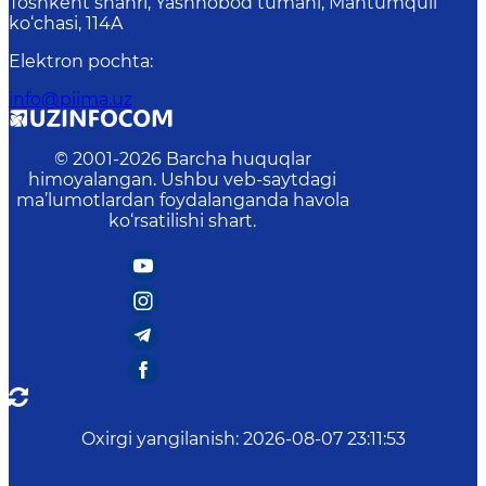
Toshkent shahri, Yashnobod tumani, Mahtumquli
ko‘chasi, 114A
Elektron pochta
:
info@piima.uz
© 2001-
2026
Barcha huquqlar
himoyalangan. Ushbu veb-saytdagi
ma’lumotlardan foydalanganda havola
ko‘rsatilishi shart.
Oxirgi yangilanish
:
2026-08-07 23:11:53