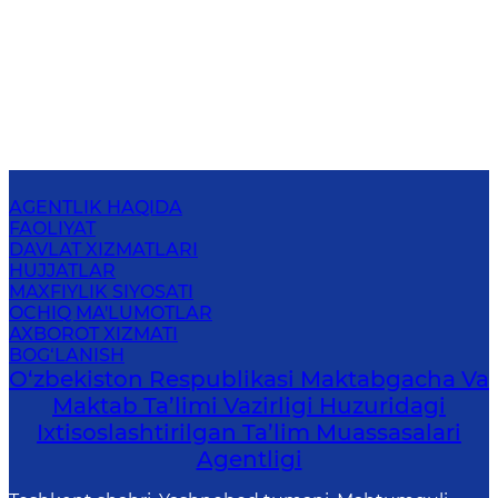
AGENTLIK HAQIDA
FAOLIYAT
DAVLAT XIZMATLARI
HUJJATLAR
MAXFIYLIK SIYOSATI
OCHIQ MA'LUMOTLAR
AXBOROT XIZMATI
BOG‘LANISH
O‘zbekiston Respublikasi Maktabgacha Va
Maktab Ta’limi Vazirligi Huzuridagi
Ixtisoslashtirilgan Ta’lim Muassasalari
Agentligi