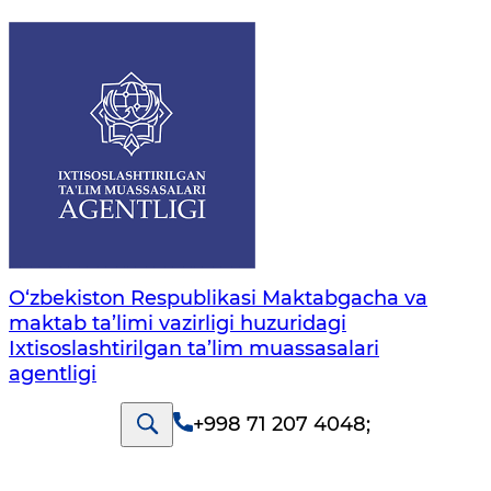
O‘zbekiston Respublikasi Maktabgacha va
maktab ta’limi vazirligi huzuridagi
Ixtisoslashtirilgan ta’lim muassasalari
agentligi
+998 71 207 4048
;