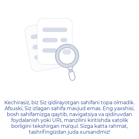
404 — Страница не найд
Kechirasiz, biz Siz qidirayotgan sahifani topa olmadik.
Afsuski, Siz izlagan sahifa mavjud emas. Eng yaxshisi,
bosh sahifamizga qaytib, navigatsiya va qidiruvdan
foydalanish yoki URL manzilini kiritishda xatolik
borligini tekshirgan ma'qul. Sizga katta rahmat,
tashrifingizdan juda xursandmiz!