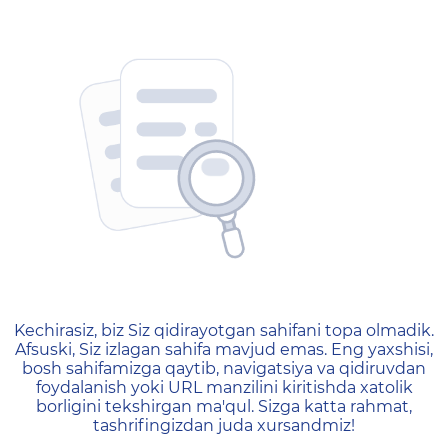
404 — Страница не найд
Kechirasiz, biz Siz qidirayotgan sahifani topa olmadik.
Afsuski, Siz izlagan sahifa mavjud emas. Eng yaxshisi,
bosh sahifamizga qaytib, navigatsiya va qidiruvdan
foydalanish yoki URL manzilini kiritishda xatolik
borligini tekshirgan ma'qul. Sizga katta rahmat,
tashrifingizdan juda xursandmiz!