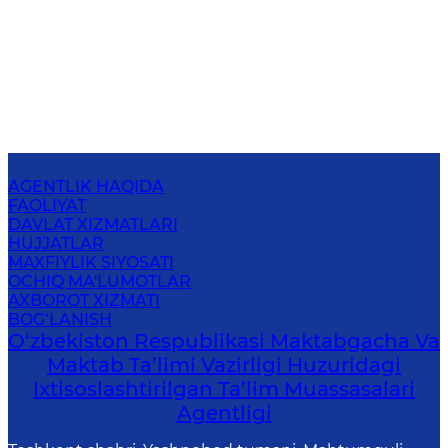
AGENTLIK HAQIDA
FAOLIYAT
DAVLAT XIZMATLARI
HUJJATLAR
MAXFIYLIK SIYOSATI
OCHIQ MA'LUMOTLAR
AXBOROT XIZMATI
BOG‘LANISH
O‘zbekiston Respublikasi Maktabgacha Va
Maktab Ta’limi Vazirligi Huzuridagi
Ixtisoslashtirilgan Ta’lim Muassasalari
Agentligi