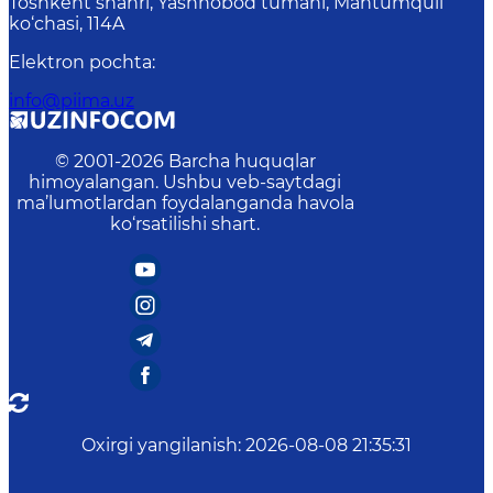
Toshkent shahri, Yashnobod tumani, Mahtumquli
ko‘chasi, 114A
Elektron pochta
:
info@piima.uz
© 2001-
2026
Barcha huquqlar
himoyalangan. Ushbu veb-saytdagi
ma’lumotlardan foydalanganda havola
ko‘rsatilishi shart.
Oxirgi yangilanish
:
2026-08-08 21:35:31