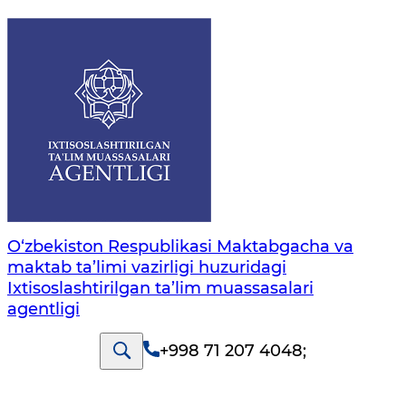
O‘zbekiston Respublikasi Maktabgacha va
maktab ta’limi vazirligi huzuridagi
Ixtisoslashtirilgan ta’lim muassasalari
agentligi
+998 71 207 4048
;