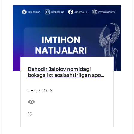
Bahodir Jalolov nomidagi
boksga ixtisoslashtirilgan sport
maktabiga 2026–2027-o‘quv yili
uchun kirish imtihonlari
28.07.2026
natijalari e’lon qilinmoqda!
12