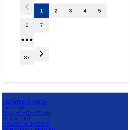
1
2
3
4
5
6
7
37
AGENTLIK HAQIDA
FAOLIYAT
DAVLAT XIZMATLARI
HUJJATLAR
MAXFIYLIK SIYOSATI
OCHIQ MA'LUMOTLAR