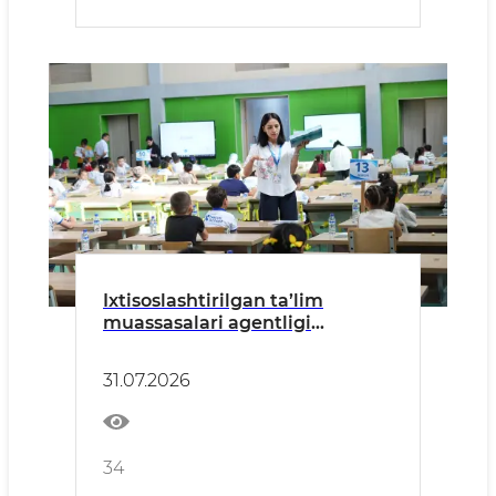
Ixtisoslashtirilgan ta’lim
muassasalari agentligi
tizimidagi Xorijiy tillarga
ixtisoslashtirilgan maktabning
31.07.2026
4-sinfiga kirish imtihonlari
bo‘lib o‘tdi.
34