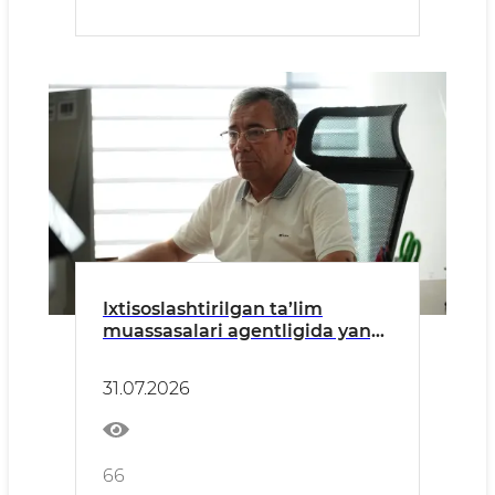
Ixtisoslashtirilgan ta’lim
muassasalari agentligida yangi
avlod darsliklari muhokama
qilindi.
31.07.2026
66