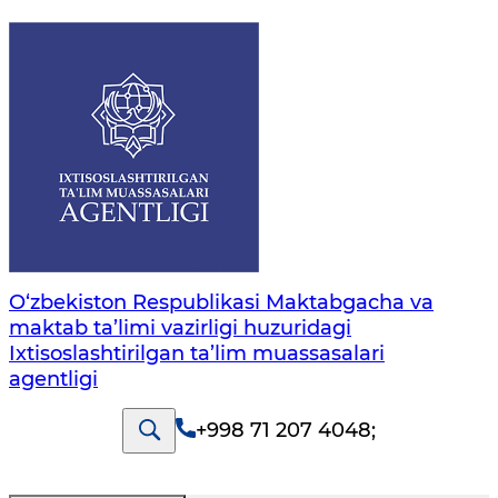
O‘zbekiston Respublikasi Maktabgacha va
maktab ta’limi vazirligi huzuridagi
Ixtisoslashtirilgan ta’lim muassasalari
agentligi
+998 71 207 4048
;