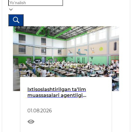
Ixtisoslashtirilgan ta’lim
muassasalari agentligi
tizimidagi Xorijiy tillarga
ixtisoslashtirilgan maktabning
01.08.2026
3-sinfiga kirish imtihonlari
bo‘lib o‘tdi.