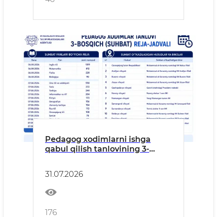
Pedagog xodimlarni ishga
qabul qilish tanlovining 3-
bosqichi — suhbat jarayonlari
o‘tkaziladi.
31.07.2026
176