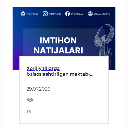
Xorijiy tillarga
ixtisoslashtirilgan maktab-
internatga kirish imtihonlari
natijalari e'lon qilindi!
29.07.2026
19