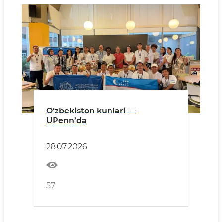
O‘zbekiston kunlari —
UPenn’da
28.07.2026
57