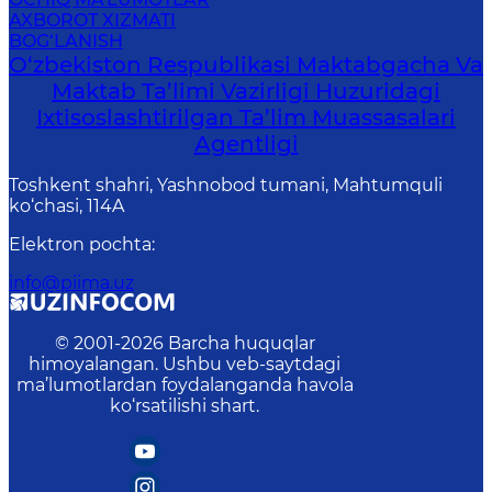
AXBOROT XIZMATI
BOG‘LANISH
O‘zbekiston Respublikasi Maktabgacha Va
Maktab Ta’limi Vazirligi Huzuridagi
Ixtisoslashtirilgan Ta’lim Muassasalari
Agentligi
Toshkent shahri, Yashnobod tumani, Mahtumquli
ko‘chasi, 114A
Elektron pochta
:
info@piima.uz
© 2001-
2026
Barcha huquqlar
himoyalangan. Ushbu veb-saytdagi
ma’lumotlardan foydalanganda havola
ko‘rsatilishi shart.