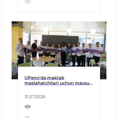
135
UPenn'da maktab
maslahatchilari uchun maxsus
seminarlar tashkil etildi
31.07.2026
46