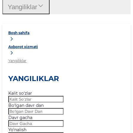
Yangiliklar
Bosh sahifa
Axborot xizmati
Yangiliklar
YANGILIKLAR
Kalit so‘zlar
Bo‘lgan davr dan
Davr gacha
Yo‘nalish