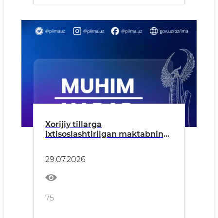
Xorijiy tillarga
ixtisoslashtirilgan maktabning
2-, 3- va 4-sinflariga kirish
imtihonlari bo‘lib o‘tadi.
29.07.2026
75