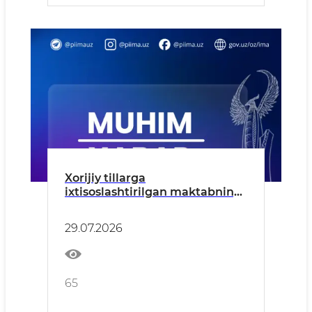
Xorijiy tillarga
ixtisoslashtirilgan maktabning
2-, 3- va 4-sinflariga kirish
imtihonlari bo‘lib o‘tadi.
29.07.2026
65