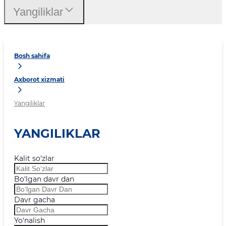
Yangiliklar
Bosh sahifa
Axborot xizmati
Yangiliklar
YANGILIKLAR
Kalit so‘zlar
Bo‘lgan davr dan
Davr gacha
Yo‘nalish