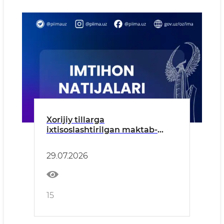
Xorijiy tillarga
ixtisoslashtirilgan maktab-
internatga kirish imtihonlari
natijalari e'lon qilindi!
29.07.2026
15