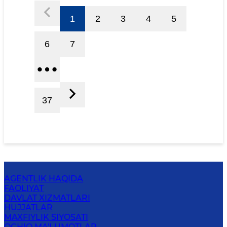
1
2
3
4
5
6
7
37
AGENTLIK HAQIDA
FAOLIYAT
DAVLAT XIZMATLARI
HUJJATLAR
MAXFIYLIK SIYOSATI
OCHIQ MA'LUMOTLAR