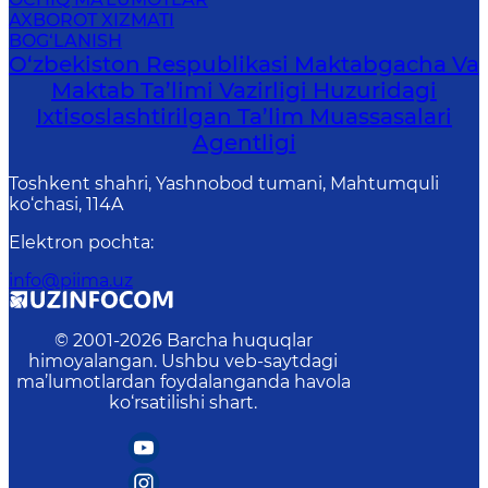
AXBOROT XIZMATI
BOG‘LANISH
O‘zbekiston Respublikasi Maktabgacha Va
Maktab Ta’limi Vazirligi Huzuridagi
Ixtisoslashtirilgan Ta’lim Muassasalari
Agentligi
Toshkent shahri, Yashnobod tumani, Mahtumquli
ko‘chasi, 114A
Elektron pochta
:
info@piima.uz
© 2001-
2026
Barcha huquqlar
himoyalangan. Ushbu veb-saytdagi
ma’lumotlardan foydalanganda havola
ko‘rsatilishi shart.