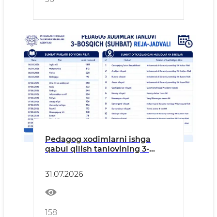
Pedagog xodimlarni ishga
qabul qilish tanlovining 3-
bosqichi — suhbat jarayonlari
o‘tkaziladi.
31.07.2026
158