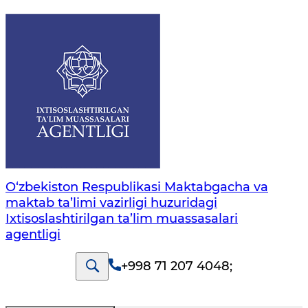
O‘zbekiston Respublikasi Maktabgacha va
maktab ta’limi vazirligi huzuridagi
Ixtisoslashtirilgan ta’lim muassasalari
agentligi
+998 71 207 4048
;