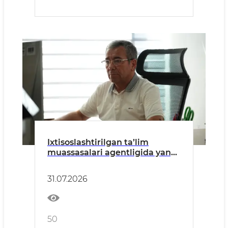
Ixtisoslashtirilgan ta’lim
muassasalari agentligida yangi
avlod darsliklari muhokama
qilindi.
31.07.2026
50