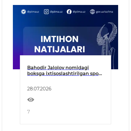
Bahodir Jalolov nomidagi
boksga ixtisoslashtirilgan sport
maktabiga 2026–2027-o‘quv yili
uchun kirish imtihonlari
28.07.2026
natijalari e’lon qilinmoqda!
7