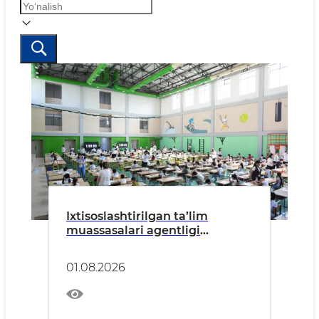
Ixtisoslashtirilgan ta’lim
muassasalari agentligi
tizimidagi Xorijiy tillarga
ixtisoslashtirilgan maktabning
01.08.2026
3-sinfiga kirish imtihonlari
bo‘lib o‘tdi.