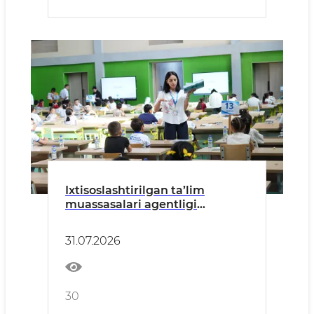
Ixtisoslashtirilgan ta’lim
muassasalari agentligi
tizimidagi Xorijiy tillarga
ixtisoslashtirilgan maktabning
31.07.2026
4-sinfiga kirish imtihonlari
bo‘lib o‘tdi.
30