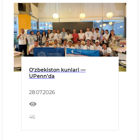
O‘zbekiston kunlari —
UPenn’da
28.07.2026
46