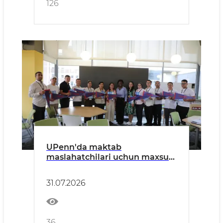
126
UPenn'da maktab
maslahatchilari uchun maxsus
seminarlar tashkil etildi
31.07.2026
36