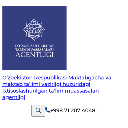
O‘zbekiston Respublikasi Maktabgacha va
maktab ta’limi vazirligi huzuridagi
Ixtisoslashtirilgan ta’lim muassasalari
agentligi
+998 71 207 4048
;