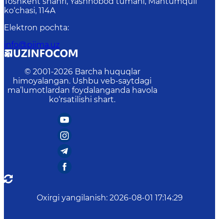
Toshkent shahri, Yashnobod tumani, Mahtumquli
ko‘chasi, 114A
Elektron pochta
:
info@piima.uz
© 2001-
2026
Barcha huquqlar
himoyalangan. Ushbu veb-saytdagi
ma’lumotlardan foydalanganda havola
ko‘rsatilishi shart.
Oxirgi yangilanish
:
2026-08-01 17:14:29