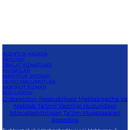
AGENTLIK HAQIDA
FAOLIYAT
DAVLAT XIZMATLARI
HUJJATLAR
MAXFIYLIK SIYOSATI
OCHIQ MA'LUMOTLAR
AXBOROT XIZMATI
BOG‘LANISH
O‘zbekiston Respublikasi Maktabgacha Va
Maktab Ta’limi Vazirligi Huzuridagi
Ixtisoslashtirilgan Ta’lim Muassasalari
Agentligi