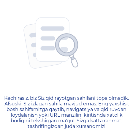
404 — Страница не найд
Kechirasiz, biz Siz qidirayotgan sahifani topa olmadik.
Afsuski, Siz izlagan sahifa mavjud emas. Eng yaxshisi,
bosh sahifamizga qaytib, navigatsiya va qidiruvdan
foydalanish yoki URL manzilini kiritishda xatolik
borligini tekshirgan ma'qul. Sizga katta rahmat,
tashrifingizdan juda xursandmiz!