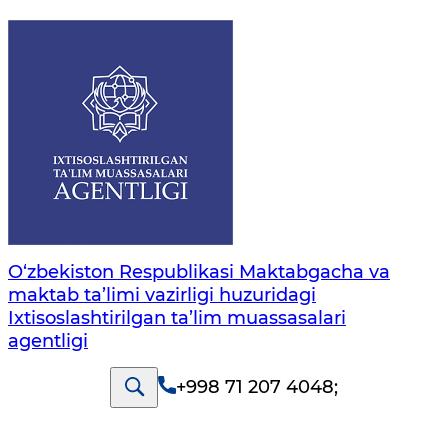
O‘zbekiston Respublikasi Maktabgacha va
maktab ta’limi vazirligi huzuridagi
Ixtisoslashtirilgan ta’lim muassasalari
agentligi
+998 71 207 4048
;