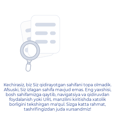
404 — Страница не найд
Kechirasiz, biz Siz qidirayotgan sahifani topa olmadik.
Afsuski, Siz izlagan sahifa mavjud emas. Eng yaxshisi,
bosh sahifamizga qaytib, navigatsiya va qidiruvdan
foydalanish yoki URL manzilini kiritishda xatolik
borligini tekshirgan ma'qul. Sizga katta rahmat,
tashrifingizdan juda xursandmiz!