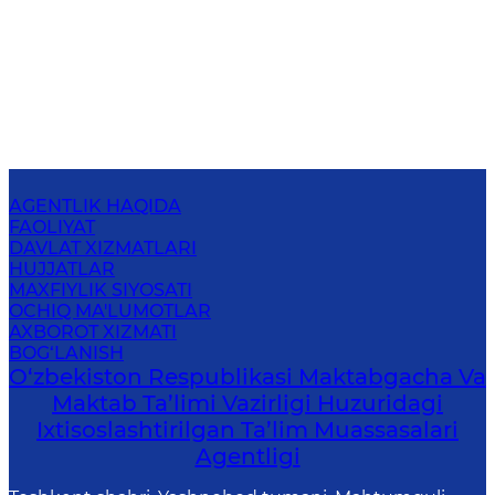
AGENTLIK HAQIDA
FAOLIYAT
DAVLAT XIZMATLARI
HUJJATLAR
MAXFIYLIK SIYOSATI
OCHIQ MA'LUMOTLAR
AXBOROT XIZMATI
BOG‘LANISH
O‘zbekiston Respublikasi Maktabgacha Va
Maktab Ta’limi Vazirligi Huzuridagi
Ixtisoslashtirilgan Ta’lim Muassasalari
Agentligi