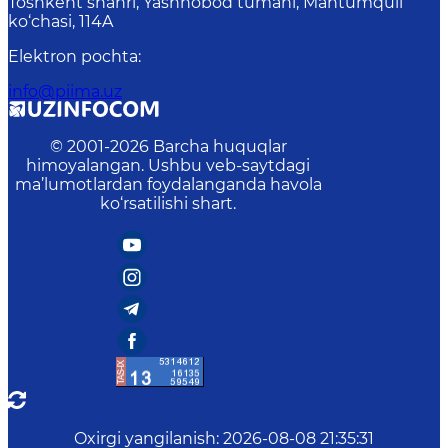
Toshkent shahri, Yashnobod tumani, Mahtumquli
ko‘chasi, 114A
Elektron pochta
:
info@piima.uz
© 2001-
2026
Barcha huquqlar
himoyalangan. Ushbu veb-saytdagi
ma’lumotlardan foydalanganda havola
ko‘rsatilishi shart.
Oxirgi yangilanish
:
2026-08-08 21:35:31