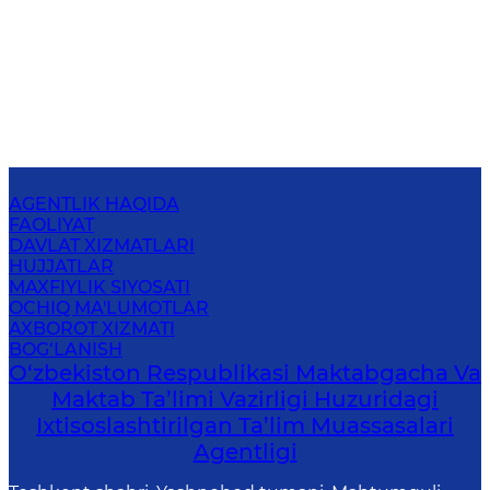
AGENTLIK HAQIDA
FAOLIYAT
DAVLAT XIZMATLARI
HUJJATLAR
MAXFIYLIK SIYOSATI
OCHIQ MA'LUMOTLAR
AXBOROT XIZMATI
BOG‘LANISH
O‘zbekiston Respublikasi Maktabgacha Va
Maktab Ta’limi Vazirligi Huzuridagi
Ixtisoslashtirilgan Ta’lim Muassasalari
Agentligi