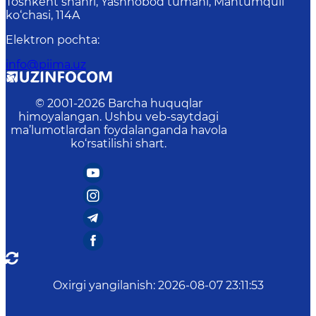
Toshkent shahri, Yashnobod tumani, Mahtumquli
ko‘chasi, 114A
Elektron pochta
:
info@piima.uz
© 2001-
2026
Barcha huquqlar
himoyalangan. Ushbu veb-saytdagi
ma’lumotlardan foydalanganda havola
ko‘rsatilishi shart.
Oxirgi yangilanish
:
2026-08-07 23:11:53