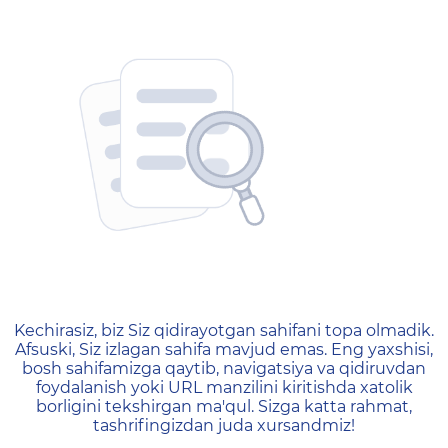
404 — Страница не найд
Kechirasiz, biz Siz qidirayotgan sahifani topa olmadik.
Afsuski, Siz izlagan sahifa mavjud emas. Eng yaxshisi,
bosh sahifamizga qaytib, navigatsiya va qidiruvdan
foydalanish yoki URL manzilini kiritishda xatolik
borligini tekshirgan ma'qul. Sizga katta rahmat,
tashrifingizdan juda xursandmiz!