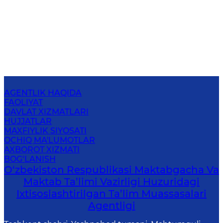
AGENTLIK HAQIDA
FAOLIYAT
DAVLAT XIZMATLARI
HUJJATLAR
MAXFIYLIK SIYOSATI
OCHIQ MA'LUMOTLAR
AXBOROT XIZMATI
BOG‘LANISH
O‘zbekiston Respublikasi Maktabgacha Va
Maktab Ta’limi Vazirligi Huzuridagi
Ixtisoslashtirilgan Ta’lim Muassasalari
Agentligi