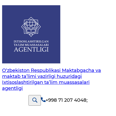
O‘zbekiston Respublikasi Maktabgacha va
maktab ta’limi vazirligi huzuridagi
Ixtisoslashtirilgan ta’lim muassasalari
agentligi
+998 71 207 4048
;