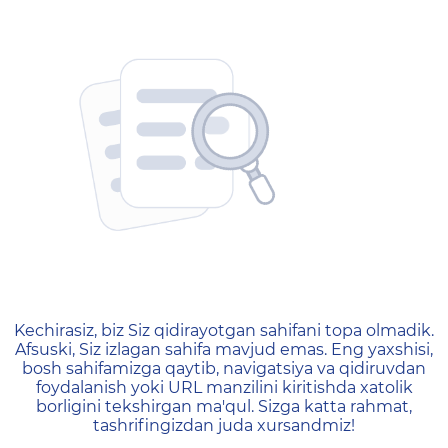
404 — Страница не найд
Kechirasiz, biz Siz qidirayotgan sahifani topa olmadik.
Afsuski, Siz izlagan sahifa mavjud emas. Eng yaxshisi,
bosh sahifamizga qaytib, navigatsiya va qidiruvdan
foydalanish yoki URL manzilini kiritishda xatolik
borligini tekshirgan ma'qul. Sizga katta rahmat,
tashrifingizdan juda xursandmiz!