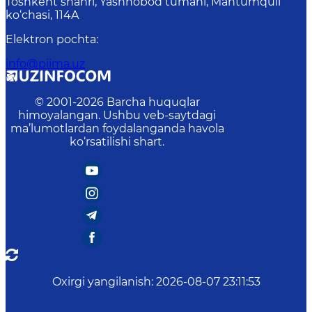
Toshkent shahri, Yashnobod tumani, Mahtumquli
ko‘chasi, 114A
Elektron pochta
:
info@piima.uz
© 2001-
2026
Barcha huquqlar
himoyalangan. Ushbu veb-saytdagi
ma’lumotlardan foydalanganda havola
ko‘rsatilishi shart.
Oxirgi yangilanish
:
2026-08-07 23:11:53