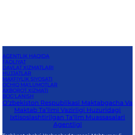
AGENTLIK HAQIDA
FAOLIYAT
DAVLAT XIZMATLARI
HUJJATLAR
MAXFIYLIK SIYOSATI
OCHIQ MA'LUMOTLAR
AXBOROT XIZMATI
BOG‘LANISH
O‘zbekiston Respublikasi Maktabgacha Va
Maktab Ta’limi Vazirligi Huzuridagi
Ixtisoslashtirilgan Ta’lim Muassasalari
Agentligi