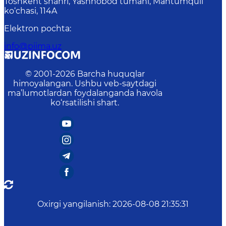
Toshkent shahri, Yashnobod tumani, Mahtumquli
ko‘chasi, 114A
Elektron pochta
:
info@piima.uz
© 2001-
2026
Barcha huquqlar
himoyalangan. Ushbu veb-saytdagi
ma’lumotlardan foydalanganda havola
ko‘rsatilishi shart.
Oxirgi yangilanish
:
2026-08-08 21:35:31