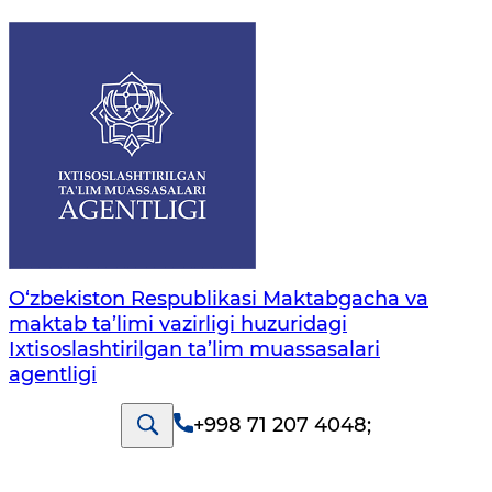
O‘zbekiston Respublikasi Maktabgacha va
maktab ta’limi vazirligi huzuridagi
Ixtisoslashtirilgan ta’lim muassasalari
agentligi
+998 71 207 4048
;