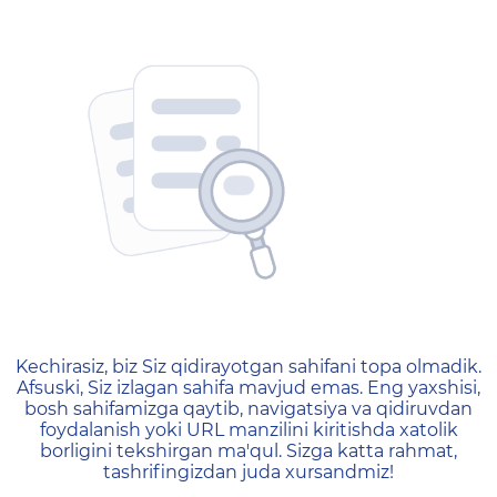
404 — Страница не найд
Kechirasiz, biz Siz qidirayotgan sahifani topa olmadik.
Afsuski, Siz izlagan sahifa mavjud emas. Eng yaxshisi,
bosh sahifamizga qaytib, navigatsiya va qidiruvdan
foydalanish yoki URL manzilini kiritishda xatolik
borligini tekshirgan ma'qul. Sizga katta rahmat,
tashrifingizdan juda xursandmiz!