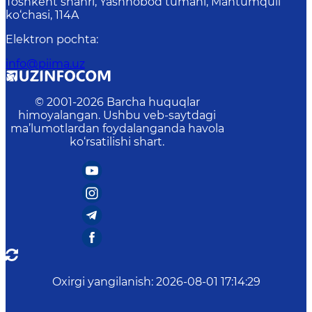
Toshkent shahri, Yashnobod tumani, Mahtumquli
ko‘chasi, 114A
Elektron pochta
:
info@piima.uz
© 2001-
2026
Barcha huquqlar
himoyalangan. Ushbu veb-saytdagi
ma’lumotlardan foydalanganda havola
ko‘rsatilishi shart.
Oxirgi yangilanish
:
2026-08-01 17:14:29