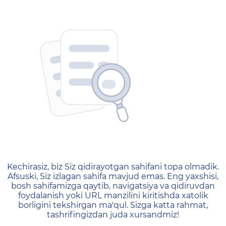
404 — Страница не найд
Kechirasiz, biz Siz qidirayotgan sahifani topa olmadik.
Afsuski, Siz izlagan sahifa mavjud emas. Eng yaxshisi,
bosh sahifamizga qaytib, navigatsiya va qidiruvdan
foydalanish yoki URL manzilini kiritishda xatolik
borligini tekshirgan ma'qul. Sizga katta rahmat,
tashrifingizdan juda xursandmiz!