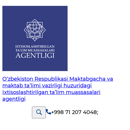
O‘zbekiston Respublikasi Maktabgacha va
maktab ta’limi vazirligi huzuridagi
Ixtisoslashtirilgan ta’lim muassasalari
agentligi
+998 71 207 4048
;