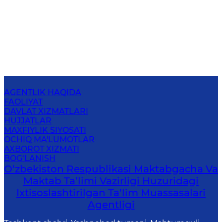
AGENTLIK HAQIDA
FAOLIYAT
DAVLAT XIZMATLARI
HUJJATLAR
MAXFIYLIK SIYOSATI
OCHIQ MA'LUMOTLAR
AXBOROT XIZMATI
BOG‘LANISH
O‘zbekiston Respublikasi Maktabgacha Va
Maktab Ta’limi Vazirligi Huzuridagi
Ixtisoslashtirilgan Ta’lim Muassasalari
Agentligi