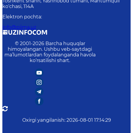
Toshkent shahri, Yashnobod tumani, Mahtumquli
ko‘chasi, 114A
Elektron pochta
:
info@piima.uz
© 2001-
2026
Barcha huquqlar
himoyalangan. Ushbu veb-saytdagi
ma’lumotlardan foydalanganda havola
ko‘rsatilishi shart.
Oxirgi yangilanish
:
2026-08-01 17:14:29