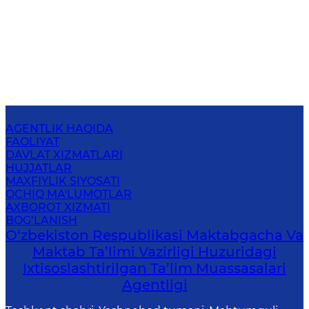
AGENTLIK HAQIDA
FAOLIYAT
DAVLAT XIZMATLARI
HUJJATLAR
MAXFIYLIK SIYOSATI
OCHIQ MA'LUMOTLAR
AXBOROT XIZMATI
BOG‘LANISH
O‘zbekiston Respublikasi Maktabgacha Va
Maktab Ta’limi Vazirligi Huzuridagi
Ixtisoslashtirilgan Ta’lim Muassasalari
Agentligi