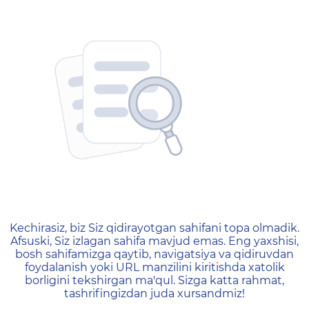
404 — Страница не найд
Kechirasiz, biz Siz qidirayotgan sahifani topa olmadik.
Afsuski, Siz izlagan sahifa mavjud emas. Eng yaxshisi,
bosh sahifamizga qaytib, navigatsiya va qidiruvdan
foydalanish yoki URL manzilini kiritishda xatolik
borligini tekshirgan ma'qul. Sizga katta rahmat,
tashrifingizdan juda xursandmiz!