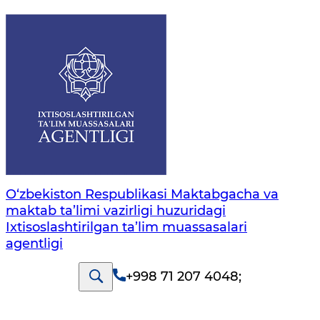
O‘zbekiston Respublikasi Maktabgacha va
maktab ta’limi vazirligi huzuridagi
Ixtisoslashtirilgan ta’lim muassasalari
agentligi
+998 71 207 4048
;