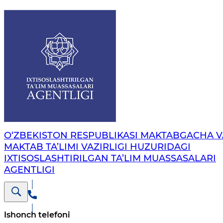
O‘ZBEKISTON RESPUBLIKASI MAKTABGACHA V
MAKTAB TA’LIMI VAZIRLIGI HUZURIDAGI
IXTISOSLASHTIRILGAN TA’LIM MUASSASALARI
AGENTLIGI
Ishonch telefoni