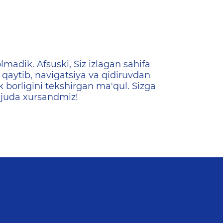
ена
lmadik. Afsuski, Siz izlagan sahifa
qaytib, navigatsiya va qidiruvdan
k borligini tekshirgan ma'qul. Sizga
 juda xursandmiz!