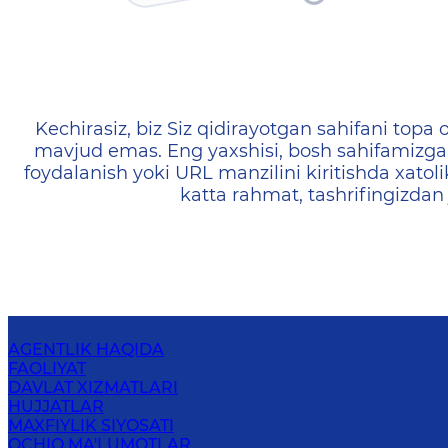
404 — Страница не найд
Kechirasiz, biz Siz qidirayotgan sahifani topa o
mavjud emas. Eng yaxshisi, bosh sahifamizga 
foydalanish yoki URL manzilini kiritishda xatoli
katta rahmat, tashrifingizdan
AGENTLIK HAQIDA
FAOLIYAT
DAVLAT XIZMATLARI
HUJJATLAR
MAXFIYLIK SIYOSATI
OCHIQ MA'LUMOTLAR