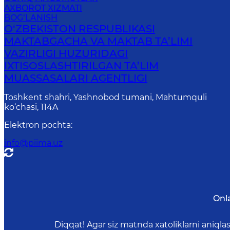
AXBOROT XIZMATI
BOG‘LANISH
O‘ZBEKISTON RESPUBLIKASI
MAKTABGACHA VA MAKTAB TA’LIMI
VAZIRLIGI HUZURIDAGI
IXTISOSLASHTIRILGAN TA’LIM
MUASSASALARI AGENTLIGI
Toshkent shahri, Yashnobod tumani, Mahtumquli
ko‘chasi, 114A
Elektron pochta
:
info@piima.uz
Onl
Diqqat! Agar siz matnda xatoliklarni aniql