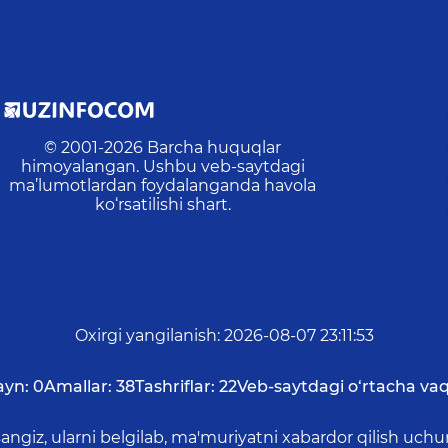
© 2001-
2026
Barcha huquqlar
himoyalangan. Ushbu veb-saytdagi
ma’lumotlardan foydalanganda havola
ko‘rsatilishi shart.
Oxirgi yangilanish
:
2026-08-07 23:11:53
ayn:
0
Amallar:
38
Tashriflar:
22
Veb-saytdagi o‘rtacha vaq
asangiz, ularni belgilab, ma'muriyatni xabardor qilish 