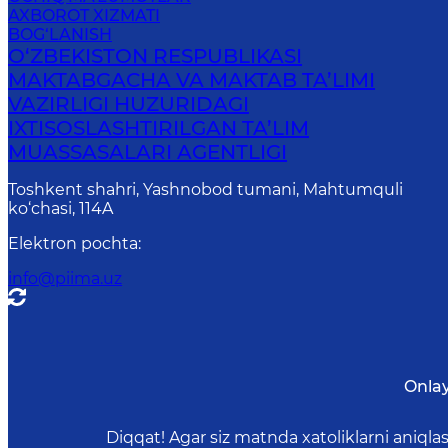
AXBOROT XIZMATI
BOG‘LANISH
O‘ZBEKISTON RESPUBLIKASI
MAKTABGACHA VA MAKTAB TA’LIMI
VAZIRLIGI HUZURIDAGI
IXTISOSLASHTIRILGAN TA’LIM
MUASSASALARI AGENTLIGI
Toshkent shahri, Yashnobod tumani, Mahtumquli
ko‘chasi, 114A
Elektron pochta
:
info@piima.uz
Onla
Diqqat! Agar siz matnda xatoliklarni aniql