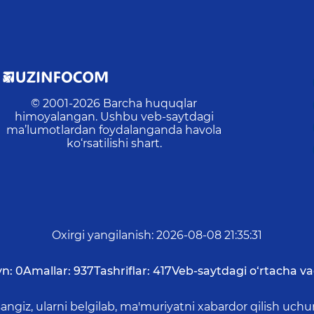
© 2001-
2026
Barcha huquqlar
himoyalangan. Ushbu veb-saytdagi
ma’lumotlardan foydalanganda havola
ko‘rsatilishi shart.
Oxirgi yangilanish
:
2026-08-08 21:35:31
yn:
0
Amallar:
937
Tashriflar:
417
Veb-saytdagi o‘rtacha va
asangiz, ularni belgilab, ma'muriyatni xabardor qilish 