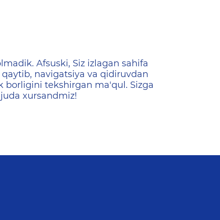
ена
lmadik. Afsuski, Siz izlagan sahifa
qaytib, navigatsiya va qidiruvdan
k borligini tekshirgan ma'qul. Sizga
 juda xursandmiz!