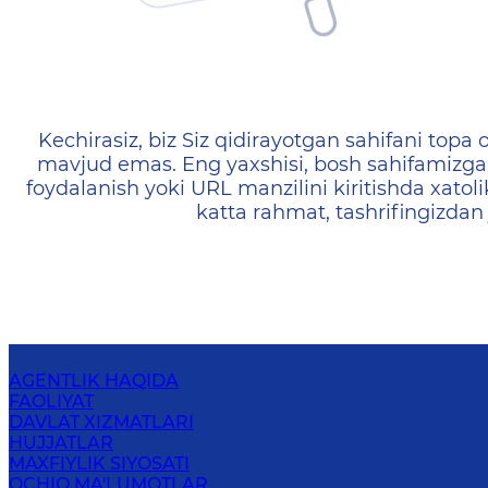
404 — Страница не найд
Kechirasiz, biz Siz qidirayotgan sahifani topa o
mavjud emas. Eng yaxshisi, bosh sahifamizga 
foydalanish yoki URL manzilini kiritishda xatoli
katta rahmat, tashrifingizdan
AGENTLIK HAQIDA
FAOLIYAT
DAVLAT XIZMATLARI
HUJJATLAR
MAXFIYLIK SIYOSATI
OCHIQ MA'LUMOTLAR