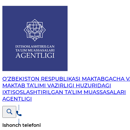
O‘ZBEKISTON RESPUBLIKASI MAKTABGACHA V
MAKTAB TA’LIMI VAZIRLIGI HUZURIDAGI
IXTISOSLASHTIRILGAN TA’LIM MUASSASALARI
AGENTLIGI
Ishonch telefoni