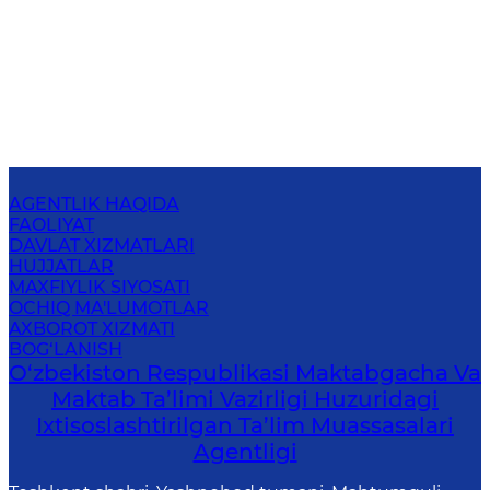
AGENTLIK HAQIDA
FAOLIYAT
DAVLAT XIZMATLARI
HUJJATLAR
MAXFIYLIK SIYOSATI
OCHIQ MA'LUMOTLAR
AXBOROT XIZMATI
BOG‘LANISH
O‘zbekiston Respublikasi Maktabgacha Va
Maktab Ta’limi Vazirligi Huzuridagi
Ixtisoslashtirilgan Ta’lim Muassasalari
Agentligi