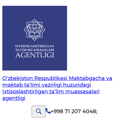
O‘zbekiston Respublikasi Maktabgacha va
maktab ta’limi vazirligi huzuridagi
Ixtisoslashtirilgan ta’lim muassasalari
agentligi
+998 71 207 4048
;