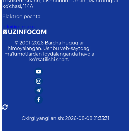
Toshkent shahri, Yashnobod tumani, Mahtumquli
ko‘chasi, 114A
Elektron pochta
:
info@piima.uz
© 2001-
2026
Barcha huquqlar
himoyalangan. Ushbu veb-saytdagi
ma’lumotlardan foydalanganda havola
ko‘rsatilishi shart.
Oxirgi yangilanish
:
2026-08-08 21:35:31