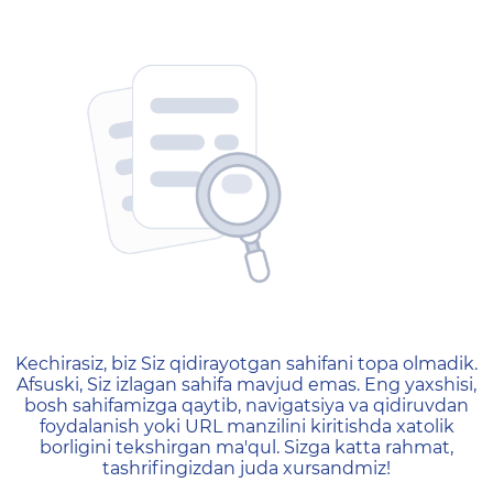
404 — Страница не найд
Kechirasiz, biz Siz qidirayotgan sahifani topa olmadik.
Afsuski, Siz izlagan sahifa mavjud emas. Eng yaxshisi,
bosh sahifamizga qaytib, navigatsiya va qidiruvdan
foydalanish yoki URL manzilini kiritishda xatolik
borligini tekshirgan ma'qul. Sizga katta rahmat,
tashrifingizdan juda xursandmiz!