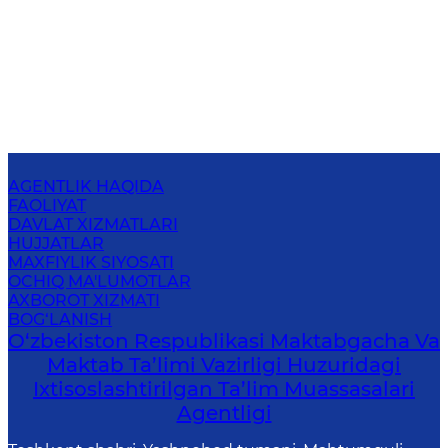
AGENTLIK HAQIDA
FAOLIYAT
DAVLAT XIZMATLARI
HUJJATLAR
MAXFIYLIK SIYOSATI
OCHIQ MA'LUMOTLAR
AXBOROT XIZMATI
BOG‘LANISH
O‘zbekiston Respublikasi Maktabgacha Va
Maktab Ta’limi Vazirligi Huzuridagi
Ixtisoslashtirilgan Ta’lim Muassasalari
Agentligi