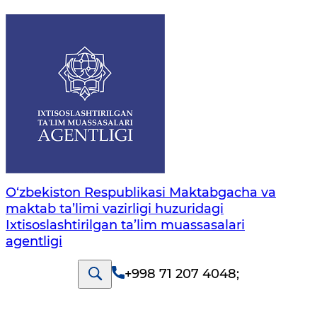
O‘zbekiston Respublikasi Maktabgacha va
maktab ta’limi vazirligi huzuridagi
Ixtisoslashtirilgan ta’lim muassasalari
agentligi
+998 71 207 4048
;