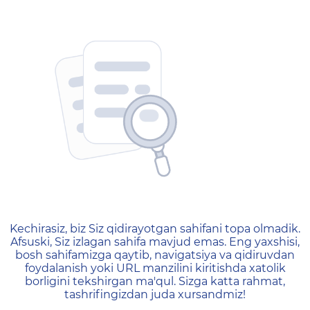
404 — Страница не найд
Kechirasiz, biz Siz qidirayotgan sahifani topa olmadik.
Afsuski, Siz izlagan sahifa mavjud emas. Eng yaxshisi,
bosh sahifamizga qaytib, navigatsiya va qidiruvdan
foydalanish yoki URL manzilini kiritishda xatolik
borligini tekshirgan ma'qul. Sizga katta rahmat,
tashrifingizdan juda xursandmiz!