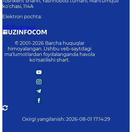
Toshkent shahri, Yashnobod tumani, Mahtumquli
ko‘chasi, 114A
Elektron pochta
:
info@piima.uz
© 2001-
2026
Barcha huquqlar
himoyalangan. Ushbu veb-saytdagi
ma’lumotlardan foydalanganda havola
ko‘rsatilishi shart.
Oxirgi yangilanish
:
2026-08-01 17:14:29