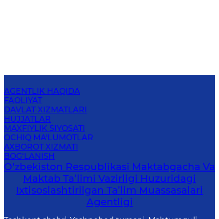
AGENTLIK HAQIDA
FAOLIYAT
DAVLAT XIZMATLARI
HUJJATLAR
MAXFIYLIK SIYOSATI
OCHIQ MA'LUMOTLAR
AXBOROT XIZMATI
BOG‘LANISH
O‘zbekiston Respublikasi Maktabgacha Va
Maktab Ta’limi Vazirligi Huzuridagi
Ixtisoslashtirilgan Ta’lim Muassasalari
Agentligi