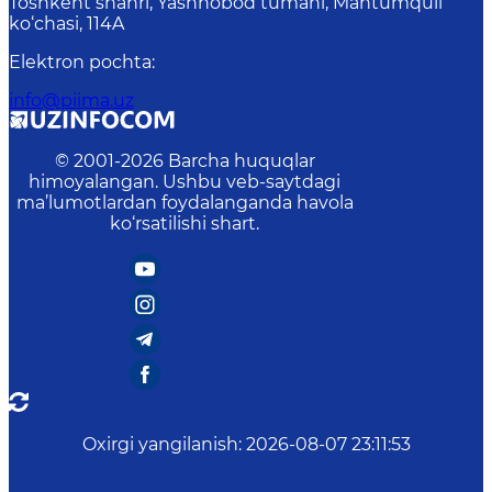
Toshkent shahri, Yashnobod tumani, Mahtumquli
ko‘chasi, 114A
Elektron pochta
:
info@piima.uz
© 2001-
2026
Barcha huquqlar
himoyalangan. Ushbu veb-saytdagi
ma’lumotlardan foydalanganda havola
ko‘rsatilishi shart.
Oxirgi yangilanish
:
2026-08-07 23:11:53