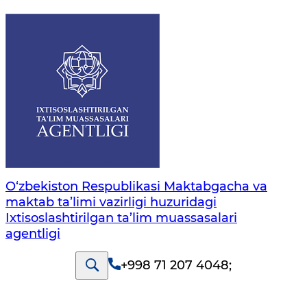
O‘zbekiston Respublikasi Maktabgacha va
maktab ta’limi vazirligi huzuridagi
Ixtisoslashtirilgan ta’lim muassasalari
agentligi
+998 71 207 4048
;