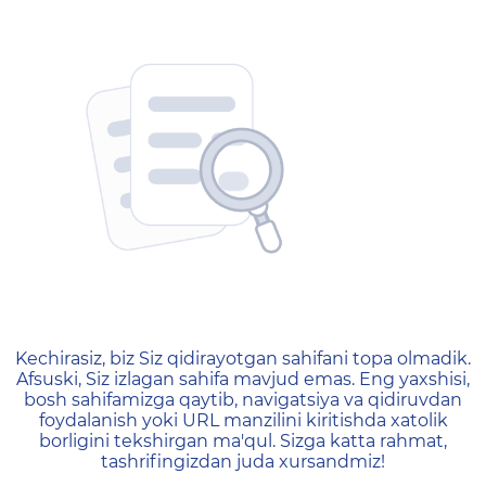
404 — Страница не найд
Kechirasiz, biz Siz qidirayotgan sahifani topa olmadik.
Afsuski, Siz izlagan sahifa mavjud emas. Eng yaxshisi,
bosh sahifamizga qaytib, navigatsiya va qidiruvdan
foydalanish yoki URL manzilini kiritishda xatolik
borligini tekshirgan ma'qul. Sizga katta rahmat,
tashrifingizdan juda xursandmiz!