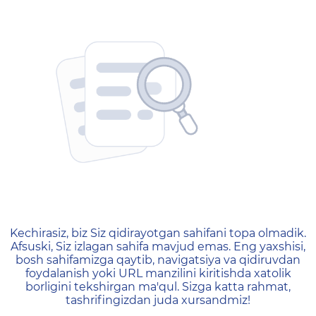
404 — Страница не найд
Kechirasiz, biz Siz qidirayotgan sahifani topa olmadik.
Afsuski, Siz izlagan sahifa mavjud emas. Eng yaxshisi,
bosh sahifamizga qaytib, navigatsiya va qidiruvdan
foydalanish yoki URL manzilini kiritishda xatolik
borligini tekshirgan ma'qul. Sizga katta rahmat,
tashrifingizdan juda xursandmiz!