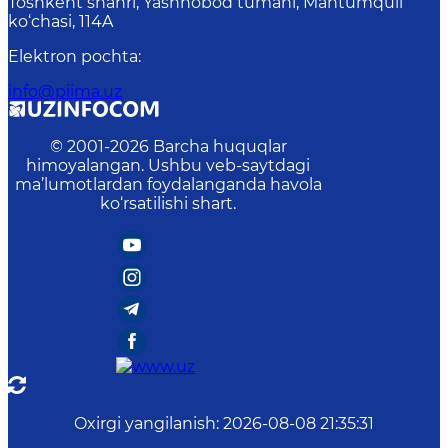
Toshkent shahri, Yashnobod tumani, Mahtumquli
ko‘chasi, 114A
Elektron pochta
:
info@piima.uz
© 2001-
2026
Barcha huquqlar
himoyalangan. Ushbu veb-saytdagi
ma’lumotlardan foydalanganda havola
ko‘rsatilishi shart.
Oxirgi yangilanish
:
2026-08-08 21:35:31