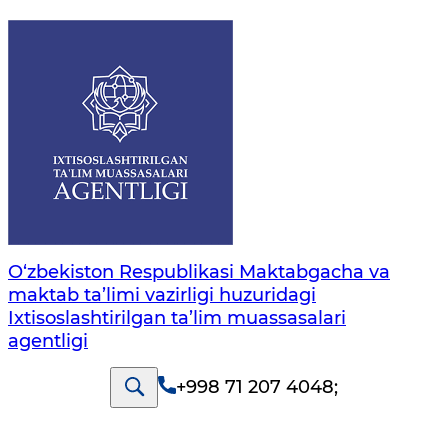
O‘zbekiston Respublikasi Maktabgacha va
maktab ta’limi vazirligi huzuridagi
Ixtisoslashtirilgan ta’lim muassasalari
agentligi
+998 71 207 4048
;