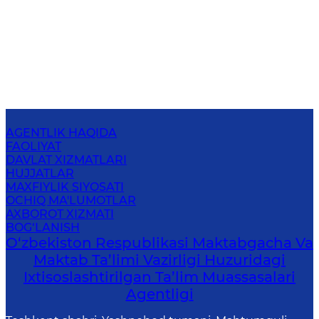
AGENTLIK HAQIDA
FAOLIYAT
DAVLAT XIZMATLARI
HUJJATLAR
MAXFIYLIK SIYOSATI
OCHIQ MA'LUMOTLAR
AXBOROT XIZMATI
BOG‘LANISH
O‘zbekiston Respublikasi Maktabgacha Va
Maktab Ta’limi Vazirligi Huzuridagi
Ixtisoslashtirilgan Ta’lim Muassasalari
Agentligi