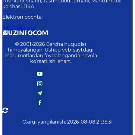
Toshkent shahri, Yashnobod tumani, Mahtumquli
ko‘chasi, 114A
Elektron pochta
:
info@piima.uz
© 2001-
2026
Barcha huquqlar
himoyalangan. Ushbu veb-saytdagi
ma’lumotlardan foydalanganda havola
ko‘rsatilishi shart.
Oxirgi yangilanish
:
2026-08-08 21:35:31