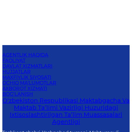
AGENTLIK HAQIDA
FAOLIYAT
DAVLAT XIZMATLARI
HUJJATLAR
MAXFIYLIK SIYOSATI
OCHIQ MA'LUMOTLAR
AXBOROT XIZMATI
BOG‘LANISH
O‘zbekiston Respublikasi Maktabgacha Va
Maktab Ta’limi Vazirligi Huzuridagi
Ixtisoslashtirilgan Ta’lim Muassasalari
Agentligi