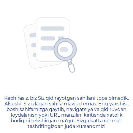
404 — Страница не найд
Kechirasiz, biz Siz qidirayotgan sahifani topa olmadik.
Afsuski, Siz izlagan sahifa mavjud emas. Eng yaxshisi,
bosh sahifamizga qaytib, navigatsiya va qidiruvdan
foydalanish yoki URL manzilini kiritishda xatolik
borligini tekshirgan ma'qul. Sizga katta rahmat,
tashrifingizdan juda xursandmiz!