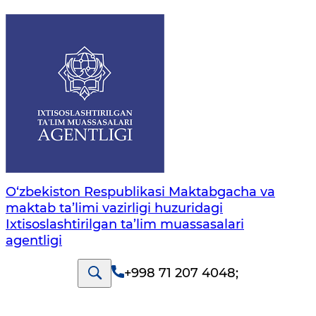
O‘zbekiston Respublikasi Maktabgacha va
maktab ta’limi vazirligi huzuridagi
Ixtisoslashtirilgan ta’lim muassasalari
agentligi
+998 71 207 4048
;