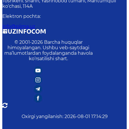
Toshkent shahri, Yashnobod tumani, Mahtumquli
ko‘chasi, 114A
Elektron pochta
:
info@piima.uz
© 2001-
2026
Barcha huquqlar
himoyalangan. Ushbu veb-saytdagi
ma’lumotlardan foydalanganda havola
ko‘rsatilishi shart.
Oxirgi yangilanish
:
2026-08-01 17:14:29