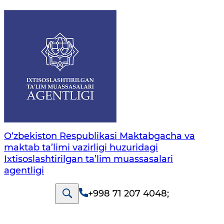
O‘zbekiston Respublikasi Maktabgacha va
maktab ta’limi vazirligi huzuridagi
Ixtisoslashtirilgan ta’lim muassasalari
agentligi
+998 71 207 4048
;