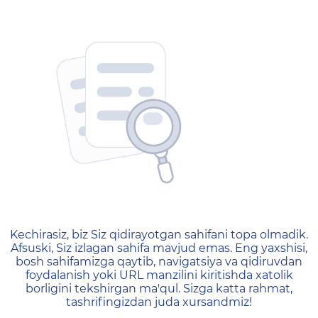
404 — Страница не найд
Kechirasiz, biz Siz qidirayotgan sahifani topa olmadik.
Afsuski, Siz izlagan sahifa mavjud emas. Eng yaxshisi,
bosh sahifamizga qaytib, navigatsiya va qidiruvdan
foydalanish yoki URL manzilini kiritishda xatolik
borligini tekshirgan ma'qul. Sizga katta rahmat,
tashrifingizdan juda xursandmiz!