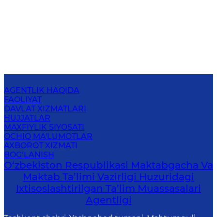
AGENTLIK HAQIDA
FAOLIYAT
DAVLAT XIZMATLARI
HUJJATLAR
MAXFIYLIK SIYOSATI
OCHIQ MA'LUMOTLAR
AXBOROT XIZMATI
BOG‘LANISH
O‘zbekiston Respublikasi Maktabgacha Va
Maktab Ta’limi Vazirligi Huzuridagi
Ixtisoslashtirilgan Ta’lim Muassasalari
Agentligi