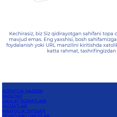
404 — Страница не найд
Kechirasiz, biz Siz qidirayotgan sahifani topa o
mavjud emas. Eng yaxshisi, bosh sahifamizga 
foydalanish yoki URL manzilini kiritishda xatoli
katta rahmat, tashrifingizdan
AGENTLIK HAQIDA
FAOLIYAT
DAVLAT XIZMATLARI
HUJJATLAR
MAXFIYLIK SIYOSATI
OCHIQ MA'LUMOTLAR