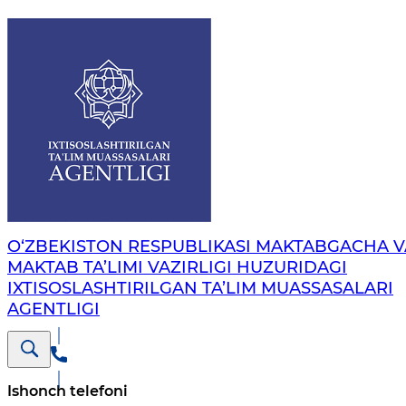
O‘ZBEKISTON RESPUBLIKASI MAKTABGACHA V
MAKTAB TA’LIMI VAZIRLIGI HUZURIDAGI
IXTISOSLASHTIRILGAN TA’LIM MUASSASALARI
AGENTLIGI
Ishonch telefoni