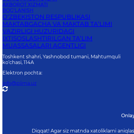
AXBOROT XIZMATI
BOG‘LANISH
O‘ZBEKISTON RESPUBLIKASI
MAKTABGACHA VA MAKTAB TA’LIMI
VAZIRLIGI HUZURIDAGI
IXTISOSLASHTIRILGAN TA’LIM
MUASSASALARI AGENTLIGI
Toshkent shahri, Yashnobod tumani, Mahtumquli
ko‘chasi, 114A
Elektron pochta
:
info@piima.uz
Onla
Diqqat! Agar siz matnda xatoliklarni aniql