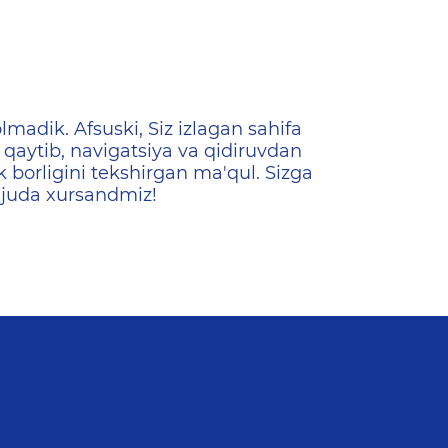
ена
lmadik. Afsuski, Siz izlagan sahifa
qaytib, navigatsiya va qidiruvdan
k borligini tekshirgan ma'qul. Sizga
 juda xursandmiz!