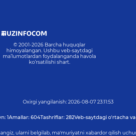
© 2001-
2026
Barcha huquqlar
himoyalangan. Ushbu veb-saytdagi
ma’lumotlardan foydalanganda havola
ko‘rsatilishi shart.
Oxirgi yangilanish
:
2026-08-07 23:11:53
yn:
1
Amallar:
604
Tashriflar:
282
Veb-saytdagi o‘rtacha va
asangiz, ularni belgilab, ma'muriyatni xabardor qilish 