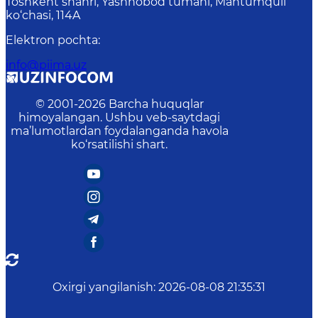
Toshkent shahri, Yashnobod tumani, Mahtumquli
ko‘chasi, 114A
Elektron pochta
:
info@piima.uz
© 2001-
2026
Barcha huquqlar
himoyalangan. Ushbu veb-saytdagi
ma’lumotlardan foydalanganda havola
ko‘rsatilishi shart.
Oxirgi yangilanish
:
2026-08-08 21:35:31