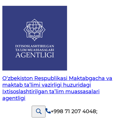
O‘zbekiston Respublikasi Maktabgacha va
maktab ta’limi vazirligi huzuridagi
Ixtisoslashtirilgan ta’lim muassasalari
agentligi
+998 71 207 4048
;