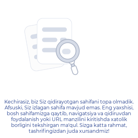
404 — Страница не найд
Kechirasiz, biz Siz qidirayotgan sahifani topa olmadik.
Afsuski, Siz izlagan sahifa mavjud emas. Eng yaxshisi,
bosh sahifamizga qaytib, navigatsiya va qidiruvdan
foydalanish yoki URL manzilini kiritishda xatolik
borligini tekshirgan ma'qul. Sizga katta rahmat,
tashrifingizdan juda xursandmiz!