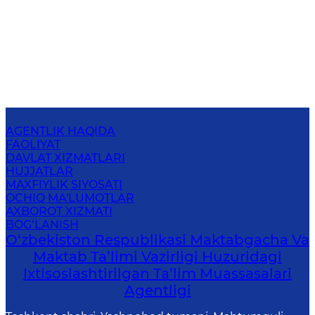
AGENTLIK HAQIDA
FAOLIYAT
DAVLAT XIZMATLARI
HUJJATLAR
MAXFIYLIK SIYOSATI
OCHIQ MA'LUMOTLAR
AXBOROT XIZMATI
BOG‘LANISH
O‘zbekiston Respublikasi Maktabgacha Va
Maktab Ta’limi Vazirligi Huzuridagi
Ixtisoslashtirilgan Ta’lim Muassasalari
Agentligi