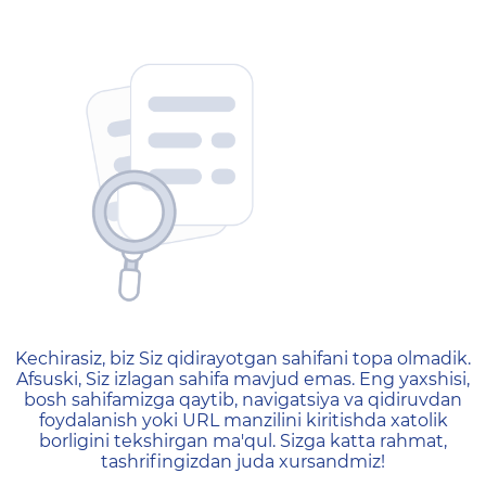
404 — Страница не найд
Kechirasiz, biz Siz qidirayotgan sahifani topa olmadik.
Afsuski, Siz izlagan sahifa mavjud emas. Eng yaxshisi,
bosh sahifamizga qaytib, navigatsiya va qidiruvdan
foydalanish yoki URL manzilini kiritishda xatolik
borligini tekshirgan ma'qul. Sizga katta rahmat,
tashrifingizdan juda xursandmiz!