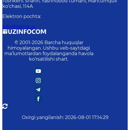
Toshkent shahri, Yashnobod tumani, Mahtumquli
ko‘chasi, 114A
Elektron pochta
:
info@piima.uz
© 2001-
2026
Barcha huquqlar
himoyalangan. Ushbu veb-saytdagi
ma’lumotlardan foydalanganda havola
ko‘rsatilishi shart.
Oxirgi yangilanish
:
2026-08-01 17:14:29