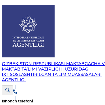
O‘ZBEKISTON RESPUBLIKASI MAKTABGACHA V
MAKTAB TA’LIMI VAZIRLIGI HUZURIDAGI
IXTISOSLASHTIRILGAN TA’LIM MUASSASALARI
AGENTLIGI
Ishonch telefoni