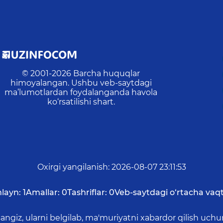
© 2001-
2026
Barcha huquqlar
himoyalangan. Ushbu veb-saytdagi
ma’lumotlardan foydalanganda havola
ko‘rsatilishi shart.
Oxirgi yangilanish
:
2026-08-07 23:11:53
layn:
1
Amallar:
0
Tashriflar:
0
Veb-saytdagi o‘rtacha vaqt
asangiz, ularni belgilab, ma'muriyatni xabardor qilish 