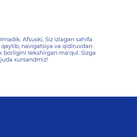
ена
lmadik. Afsuski, Siz izlagan sahifa
qaytib, navigatsiya va qidiruvdan
k borligini tekshirgan ma'qul. Sizga
 juda xursandmiz!