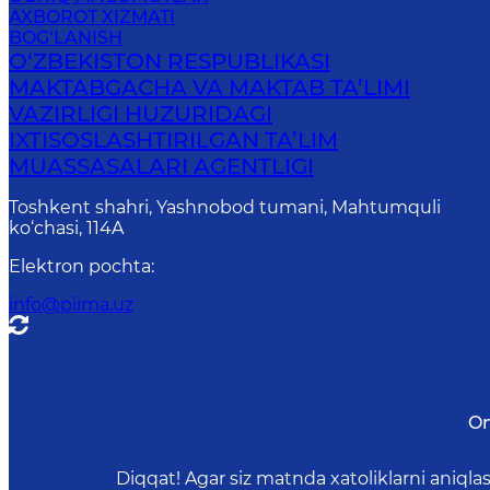
AXBOROT XIZMATI
BOG‘LANISH
O‘ZBEKISTON RESPUBLIKASI
MAKTABGACHA VA MAKTAB TA’LIMI
VAZIRLIGI HUZURIDAGI
IXTISOSLASHTIRILGAN TA’LIM
MUASSASALARI AGENTLIGI
Toshkent shahri, Yashnobod tumani, Mahtumquli
ko‘chasi, 114A
Elektron pochta
:
info@piima.uz
On
Diqqat! Agar siz matnda xatoliklarni aniql