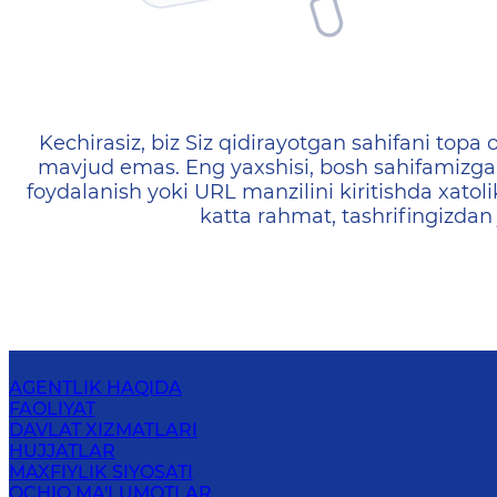
404 — Страница не найд
Kechirasiz, biz Siz qidirayotgan sahifani topa o
mavjud emas. Eng yaxshisi, bosh sahifamizga 
foydalanish yoki URL manzilini kiritishda xatoli
katta rahmat, tashrifingizdan
AGENTLIK HAQIDA
FAOLIYAT
DAVLAT XIZMATLARI
HUJJATLAR
MAXFIYLIK SIYOSATI
OCHIQ MA'LUMOTLAR