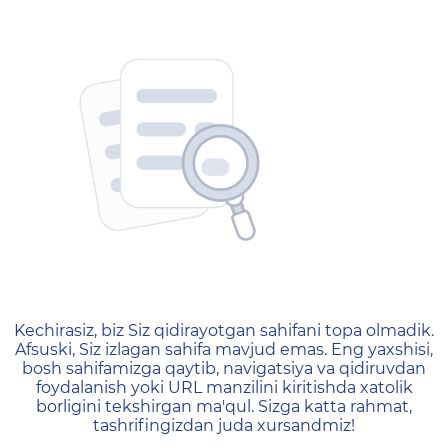
404 — Страница не найд
Kechirasiz, biz Siz qidirayotgan sahifani topa olmadik.
Afsuski, Siz izlagan sahifa mavjud emas. Eng yaxshisi,
bosh sahifamizga qaytib, navigatsiya va qidiruvdan
foydalanish yoki URL manzilini kiritishda xatolik
borligini tekshirgan ma'qul. Sizga katta rahmat,
tashrifingizdan juda xursandmiz!