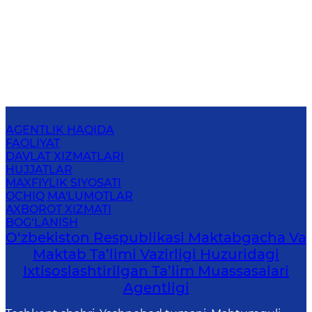
AGENTLIK HAQIDA
FAOLIYAT
DAVLAT XIZMATLARI
HUJJATLAR
MAXFIYLIK SIYOSATI
OCHIQ MA'LUMOTLAR
AXBOROT XIZMATI
BOG‘LANISH
O‘zbekiston Respublikasi Maktabgacha Va
Maktab Ta’limi Vazirligi Huzuridagi
Ixtisoslashtirilgan Ta’lim Muassasalari
Agentligi