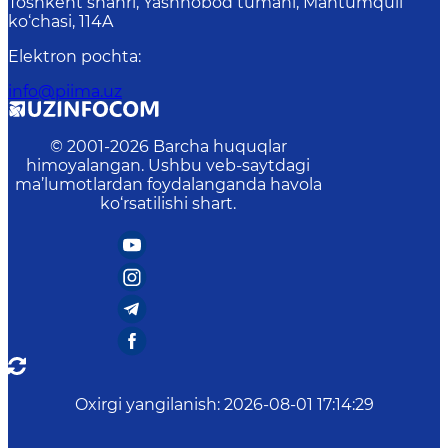
Toshkent shahri, Yashnobod tumani, Mahtumquli
ko‘chasi, 114A
Elektron pochta
:
info@piima.uz
© 2001-
2026
Barcha huquqlar
himoyalangan. Ushbu veb-saytdagi
ma’lumotlardan foydalanganda havola
ko‘rsatilishi shart.
Oxirgi yangilanish
:
2026-08-01 17:14:29