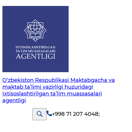
O‘zbekiston Respublikasi Maktabgacha va
maktab ta’limi vazirligi huzuridagi
Ixtisoslashtirilgan ta’lim muassasalari
agentligi
+998 71 207 4048
;