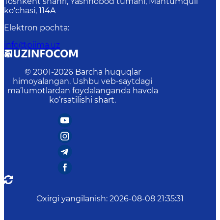
Toshkent shahri, Yashnobod tumani, Mahtumquli
ko‘chasi, 114A
Elektron pochta
:
info@piima.uz
© 2001-
2026
Barcha huquqlar
himoyalangan. Ushbu veb-saytdagi
ma’lumotlardan foydalanganda havola
ko‘rsatilishi shart.
Oxirgi yangilanish
:
2026-08-08 21:35:31