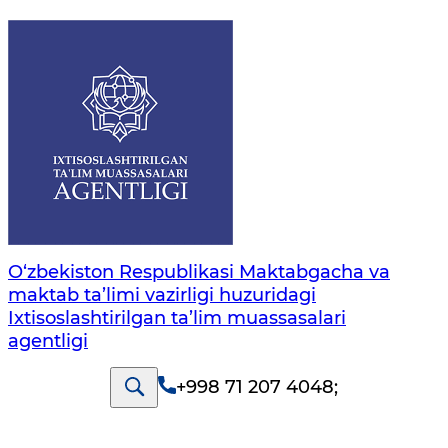
O‘zbekiston Respublikasi Maktabgacha va
maktab ta’limi vazirligi huzuridagi
Ixtisoslashtirilgan ta’lim muassasalari
agentligi
+998 71 207 4048
;