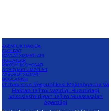
AGENTLIK HAQIDA
FAOLIYAT
DAVLAT XIZMATLARI
HUJJATLAR
MAXFIYLIK SIYOSATI
OCHIQ MA'LUMOTLAR
AXBOROT XIZMATI
BOG‘LANISH
O‘zbekiston Respublikasi Maktabgacha Va
Maktab Ta’limi Vazirligi Huzuridagi
Ixtisoslashtirilgan Ta’lim Muassasalari
Agentligi