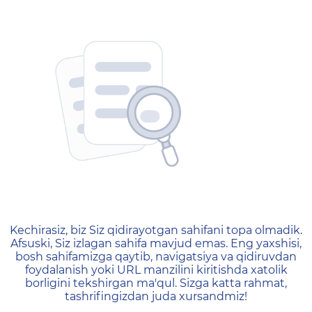
404 — Страница не найд
Kechirasiz, biz Siz qidirayotgan sahifani topa olmadik.
Afsuski, Siz izlagan sahifa mavjud emas. Eng yaxshisi,
bosh sahifamizga qaytib, navigatsiya va qidiruvdan
foydalanish yoki URL manzilini kiritishda xatolik
borligini tekshirgan ma'qul. Sizga katta rahmat,
tashrifingizdan juda xursandmiz!