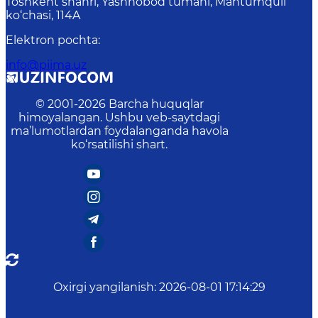
Toshkent shahri, Yashnobod tumani, Mahtumquli
ko‘chasi, 114A
Elektron pochta
:
info@piima.uz
© 2001-
2026
Barcha huquqlar
himoyalangan. Ushbu veb-saytdagi
ma’lumotlardan foydalanganda havola
ko‘rsatilishi shart.
Oxirgi yangilanish
:
2026-08-01 17:14:29