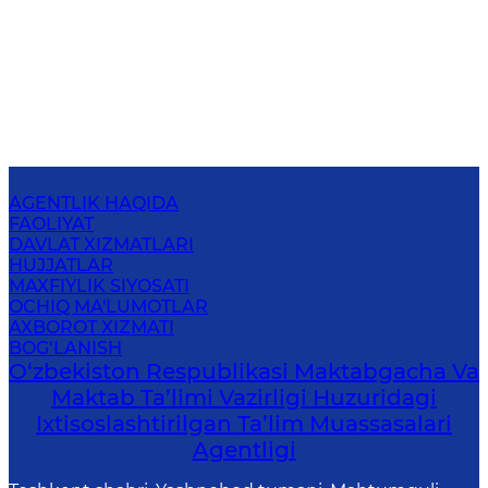
AGENTLIK HAQIDA
FAOLIYAT
DAVLAT XIZMATLARI
HUJJATLAR
MAXFIYLIK SIYOSATI
OCHIQ MA'LUMOTLAR
AXBOROT XIZMATI
BOG‘LANISH
O‘zbekiston Respublikasi Maktabgacha Va
Maktab Ta’limi Vazirligi Huzuridagi
Ixtisoslashtirilgan Ta’lim Muassasalari
Agentligi