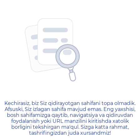
404 — Страница не найд
Kechirasiz, biz Siz qidirayotgan sahifani topa olmadik.
Afsuski, Siz izlagan sahifa mavjud emas. Eng yaxshisi,
bosh sahifamizga qaytib, navigatsiya va qidiruvdan
foydalanish yoki URL manzilini kiritishda xatolik
borligini tekshirgan ma'qul. Sizga katta rahmat,
tashrifingizdan juda xursandmiz!