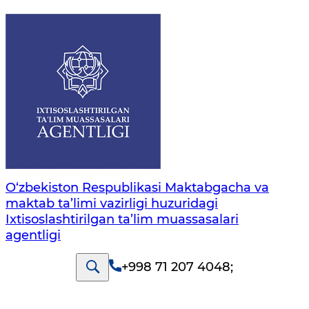
O‘zbekiston Respublikasi Maktabgacha va
maktab ta’limi vazirligi huzuridagi
Ixtisoslashtirilgan ta’lim muassasalari
agentligi
+998 71 207 4048
;