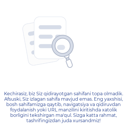
404 — Страница не найд
Kechirasiz, biz Siz qidirayotgan sahifani topa olmadik.
Afsuski, Siz izlagan sahifa mavjud emas. Eng yaxshisi,
bosh sahifamizga qaytib, navigatsiya va qidiruvdan
foydalanish yoki URL manzilini kiritishda xatolik
borligini tekshirgan ma'qul. Sizga katta rahmat,
tashrifingizdan juda xursandmiz!