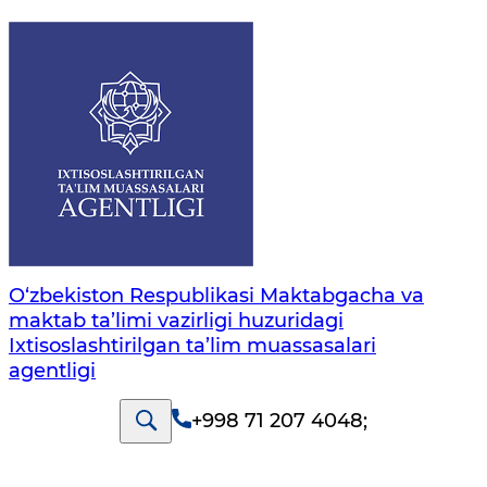
O‘zbekiston Respublikasi Maktabgacha va
maktab ta’limi vazirligi huzuridagi
Ixtisoslashtirilgan ta’lim muassasalari
agentligi
+998 71 207 4048
;