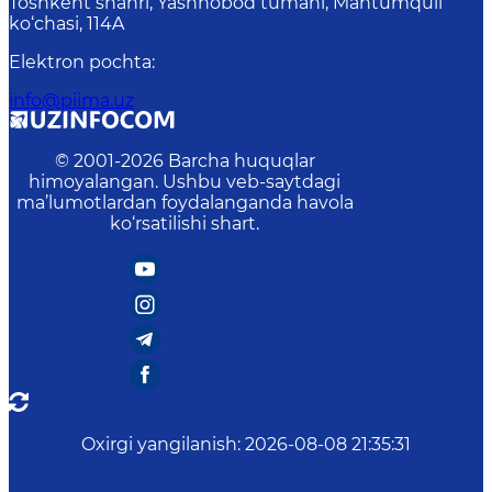
Toshkent shahri, Yashnobod tumani, Mahtumquli
ko‘chasi, 114A
Elektron pochta
:
info@piima.uz
© 2001-
2026
Barcha huquqlar
himoyalangan. Ushbu veb-saytdagi
ma’lumotlardan foydalanganda havola
ko‘rsatilishi shart.
Oxirgi yangilanish
:
2026-08-08 21:35:31