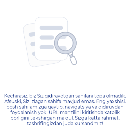
404 — Страница не найд
Kechirasiz, biz Siz qidirayotgan sahifani topa olmadik.
Afsuski, Siz izlagan sahifa mavjud emas. Eng yaxshisi,
bosh sahifamizga qaytib, navigatsiya va qidiruvdan
foydalanish yoki URL manzilini kiritishda xatolik
borligini tekshirgan ma'qul. Sizga katta rahmat,
tashrifingizdan juda xursandmiz!