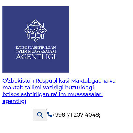
O‘zbekiston Respublikasi Maktabgacha va
maktab ta’limi vazirligi huzuridagi
Ixtisoslashtirilgan ta’lim muassasalari
agentligi
+998 71 207 4048
;