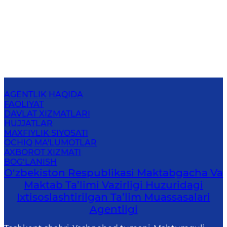
AGENTLIK HAQIDA
FAOLIYAT
DAVLAT XIZMATLARI
HUJJATLAR
MAXFIYLIK SIYOSATI
OCHIQ MA'LUMOTLAR
AXBOROT XIZMATI
BOG‘LANISH
O‘zbekiston Respublikasi Maktabgacha Va
Maktab Ta’limi Vazirligi Huzuridagi
Ixtisoslashtirilgan Ta’lim Muassasalari
Agentligi