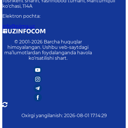
Toshkent shahri, Yashnobod tumani, Mahtumquli
ko‘chasi, 114A
Elektron pochta
:
info@piima.uz
© 2001-
2026
Barcha huquqlar
himoyalangan. Ushbu veb-saytdagi
ma’lumotlardan foydalanganda havola
ko‘rsatilishi shart.
Oxirgi yangilanish
:
2026-08-01 17:14:29