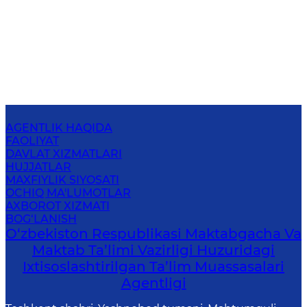
AGENTLIK HAQIDA
FAOLIYAT
DAVLAT XIZMATLARI
HUJJATLAR
MAXFIYLIK SIYOSATI
OCHIQ MA'LUMOTLAR
AXBOROT XIZMATI
BOG‘LANISH
O‘zbekiston Respublikasi Maktabgacha Va
Maktab Ta’limi Vazirligi Huzuridagi
Ixtisoslashtirilgan Ta’lim Muassasalari
Agentligi