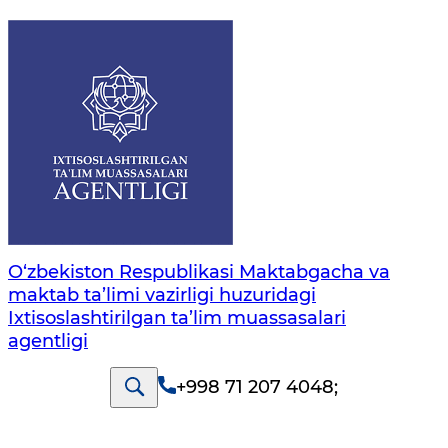
O‘zbekiston Respublikasi Maktabgacha va
maktab ta’limi vazirligi huzuridagi
Ixtisoslashtirilgan ta’lim muassasalari
agentligi
+998 71 207 4048
;