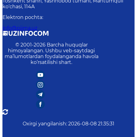
Toshkent shahri, Yashnobod tumani, Mahtumquli
ko‘chasi, 114A
Elektron pochta
:
info@piima.uz
© 2001-
2026
Barcha huquqlar
himoyalangan. Ushbu veb-saytdagi
ma’lumotlardan foydalanganda havola
ko‘rsatilishi shart.
Oxirgi yangilanish
:
2026-08-08 21:35:31