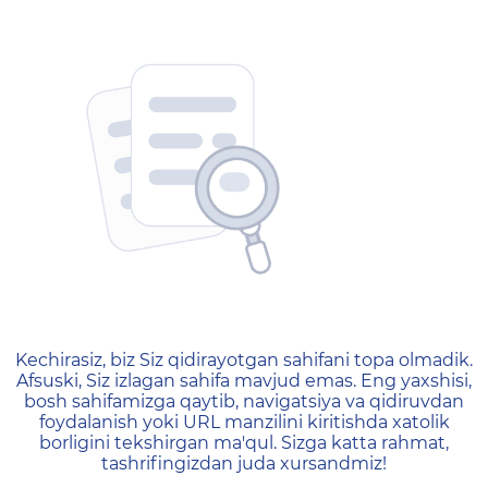
404 — Страница не найд
Kechirasiz, biz Siz qidirayotgan sahifani topa olmadik.
Afsuski, Siz izlagan sahifa mavjud emas. Eng yaxshisi,
bosh sahifamizga qaytib, navigatsiya va qidiruvdan
foydalanish yoki URL manzilini kiritishda xatolik
borligini tekshirgan ma'qul. Sizga katta rahmat,
tashrifingizdan juda xursandmiz!