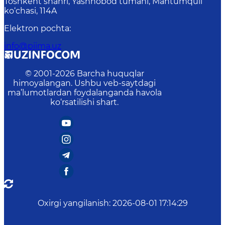
Toshkent shahri, Yashnobod tumani, Mahtumquli
ko‘chasi, 114A
Elektron pochta
:
info@piima.uz
© 2001-
2026
Barcha huquqlar
himoyalangan. Ushbu veb-saytdagi
ma’lumotlardan foydalanganda havola
ko‘rsatilishi shart.
Oxirgi yangilanish
:
2026-08-01 17:14:29