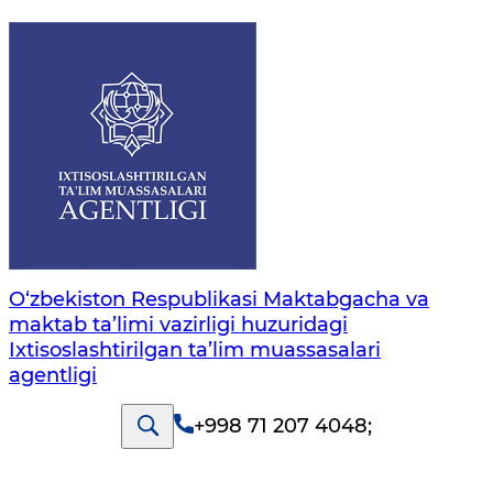
O‘zbekiston Respublikasi Maktabgacha va
maktab ta’limi vazirligi huzuridagi
Ixtisoslashtirilgan ta’lim muassasalari
agentligi
+998 71 207 4048
;