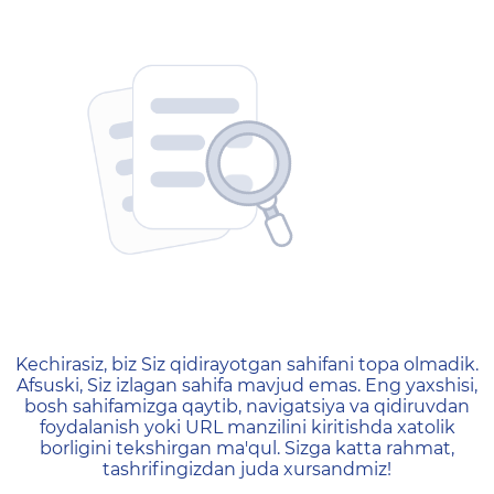
404 — Страница не найд
Kechirasiz, biz Siz qidirayotgan sahifani topa olmadik.
Afsuski, Siz izlagan sahifa mavjud emas. Eng yaxshisi,
bosh sahifamizga qaytib, navigatsiya va qidiruvdan
foydalanish yoki URL manzilini kiritishda xatolik
borligini tekshirgan ma'qul. Sizga katta rahmat,
tashrifingizdan juda xursandmiz!