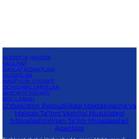
AGENTLIK HAQIDA
FAOLIYAT
DAVLAT XIZMATLARI
HUJJATLAR
MAXFIYLIK SIYOSATI
OCHIQ MA'LUMOTLAR
AXBOROT XIZMATI
BOG‘LANISH
O‘zbekiston Respublikasi Maktabgacha Va
Maktab Ta’limi Vazirligi Huzuridagi
Ixtisoslashtirilgan Ta’lim Muassasalari
Agentligi