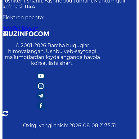
Toshkent shahri, Yashnobod tumani, Mahtumquli
ko‘chasi, 114A
Elektron pochta
:
info@piima.uz
© 2001-
2026
Barcha huquqlar
himoyalangan. Ushbu veb-saytdagi
ma’lumotlardan foydalanganda havola
ko‘rsatilishi shart.
Oxirgi yangilanish
:
2026-08-08 21:35:31