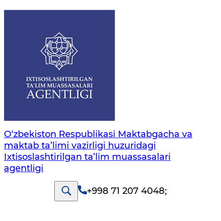
O‘zbekiston Respublikasi Maktabgacha va
maktab ta’limi vazirligi huzuridagi
Ixtisoslashtirilgan ta’lim muassasalari
agentligi
+998 71 207 4048
;