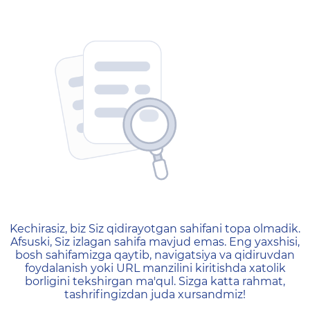
404 — Страница не найд
Kechirasiz, biz Siz qidirayotgan sahifani topa olmadik.
Afsuski, Siz izlagan sahifa mavjud emas. Eng yaxshisi,
bosh sahifamizga qaytib, navigatsiya va qidiruvdan
foydalanish yoki URL manzilini kiritishda xatolik
borligini tekshirgan ma'qul. Sizga katta rahmat,
tashrifingizdan juda xursandmiz!