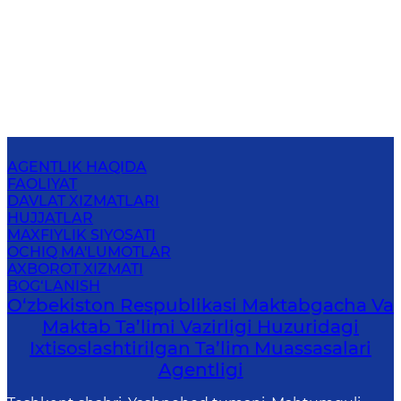
AGENTLIK HAQIDA
FAOLIYAT
DAVLAT XIZMATLARI
HUJJATLAR
MAXFIYLIK SIYOSATI
OCHIQ MA'LUMOTLAR
AXBOROT XIZMATI
BOG‘LANISH
O‘zbekiston Respublikasi Maktabgacha Va
Maktab Ta’limi Vazirligi Huzuridagi
Ixtisoslashtirilgan Ta’lim Muassasalari
Agentligi