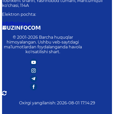
Toshkent shahri, Yashnobod tumani, Mahtumquli
ko‘chasi, 114A
Elektron pochta
:
info@piima.uz
© 2001-
2026
Barcha huquqlar
himoyalangan. Ushbu veb-saytdagi
ma’lumotlardan foydalanganda havola
ko‘rsatilishi shart.
Oxirgi yangilanish
:
2026-08-01 17:14:29