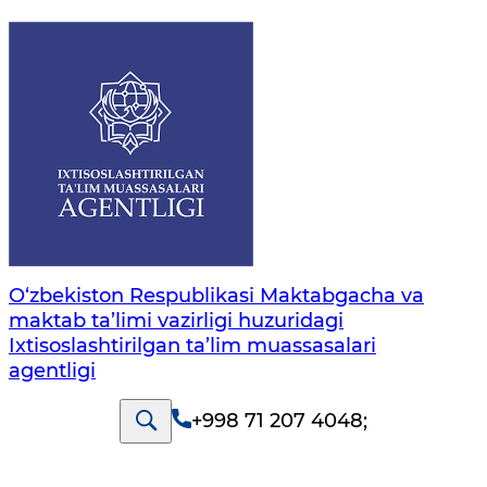
O‘zbekiston Respublikasi Maktabgacha va
maktab ta’limi vazirligi huzuridagi
Ixtisoslashtirilgan ta’lim muassasalari
agentligi
+998 71 207 4048
;