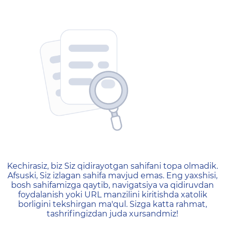
404 — Страница не найд
Kechirasiz, biz Siz qidirayotgan sahifani topa olmadik.
Afsuski, Siz izlagan sahifa mavjud emas. Eng yaxshisi,
bosh sahifamizga qaytib, navigatsiya va qidiruvdan
foydalanish yoki URL manzilini kiritishda xatolik
borligini tekshirgan ma'qul. Sizga katta rahmat,
tashrifingizdan juda xursandmiz!