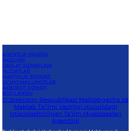
AGENTLIK HAQIDA
FAOLIYAT
DAVLAT XIZMATLARI
HUJJATLAR
MAXFIYLIK SIYOSATI
OCHIQ MA'LUMOTLAR
AXBOROT XIZMATI
BOG‘LANISH
O‘zbekiston Respublikasi Maktabgacha Va
Maktab Ta’limi Vazirligi Huzuridagi
Ixtisoslashtirilgan Ta’lim Muassasalari
Agentligi