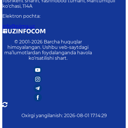
Toshkent shahri, Yashnobod tumani, Mahtumquli
ko‘chasi, 114A
Elektron pochta
:
info@piima.uz
© 2001-
2026
Barcha huquqlar
himoyalangan. Ushbu veb-saytdagi
ma’lumotlardan foydalanganda havola
ko‘rsatilishi shart.
Oxirgi yangilanish
:
2026-08-01 17:14:29