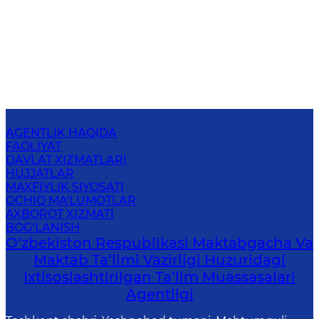
AGENTLIK HAQIDA
FAOLIYAT
DAVLAT XIZMATLARI
HUJJATLAR
MAXFIYLIK SIYOSATI
OCHIQ MA'LUMOTLAR
AXBOROT XIZMATI
BOG‘LANISH
O‘zbekiston Respublikasi Maktabgacha Va
Maktab Ta’limi Vazirligi Huzuridagi
Ixtisoslashtirilgan Ta’lim Muassasalari
Agentligi