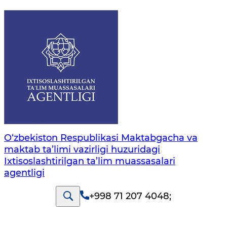
O‘zbekiston Respublikasi Maktabgacha va
maktab ta’limi vazirligi huzuridagi
Ixtisoslashtirilgan ta’lim muassasalari
agentligi
+998 71 207 4048
;