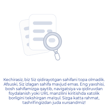
404 — Страница не найд
Kechirasiz, biz Siz qidirayotgan sahifani topa olmadik.
Afsuski, Siz izlagan sahifa mavjud emas. Eng yaxshisi,
bosh sahifamizga qaytib, navigatsiya va qidiruvdan
foydalanish yoki URL manzilini kiritishda xatolik
borligini tekshirgan ma'qul. Sizga katta rahmat,
tashrifingizdan juda xursandmiz!