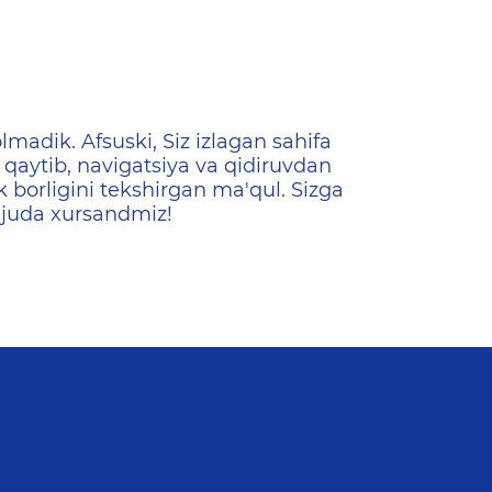
ена
lmadik. Afsuski, Siz izlagan sahifa
qaytib, navigatsiya va qidiruvdan
k borligini tekshirgan ma'qul. Sizga
 juda xursandmiz!