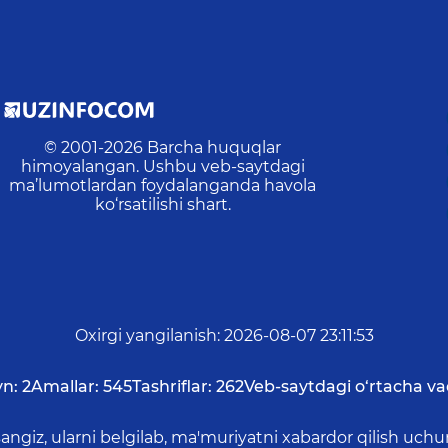
© 2001-
2026
Barcha huquqlar
himoyalangan. Ushbu veb-saytdagi
ma’lumotlardan foydalanganda havola
ko‘rsatilishi shart.
Oxirgi yangilanish
:
2026-08-07 23:11:53
n:
2
Amallar:
545
Tashriflar:
262
Veb-saytdagi o‘rtacha va
asangiz, ularni belgilab, ma'muriyatni xabardor qilish 