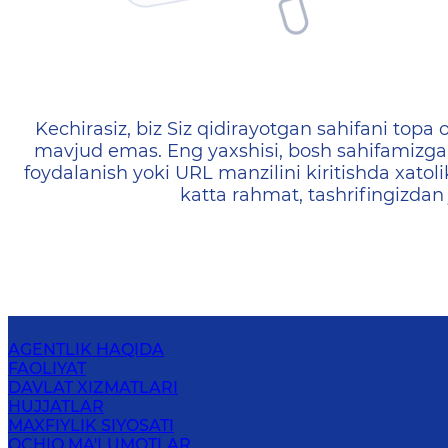
404 — Страница не найд
Kechirasiz, biz Siz qidirayotgan sahifani topa o
mavjud emas. Eng yaxshisi, bosh sahifamizga 
foydalanish yoki URL manzilini kiritishda xatoli
katta rahmat, tashrifingizdan
AGENTLIK HAQIDA
FAOLIYAT
DAVLAT XIZMATLARI
HUJJATLAR
MAXFIYLIK SIYOSATI
OCHIQ MA'LUMOTLAR