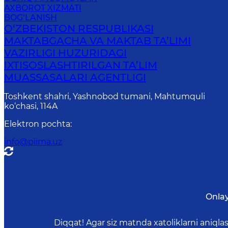
AXBOROT XIZMATI
BOG‘LANISH
O‘ZBEKISTON RESPUBLIKASI
MAKTABGACHA VA MAKTAB TA’LIMI
VAZIRLIGI HUZURIDAGI
IXTISOSLASHTIRILGAN TA’LIM
MUASSASALARI AGENTLIGI
Toshkent shahri, Yashnobod tumani, Mahtumquli
ko‘chasi, 114A
Elektron pochta
:
info@piima.uz
Onlay
Diqqat! Agar siz matnda xatoliklarni aniql