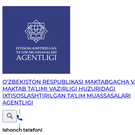
O‘ZBEKISTON RESPUBLIKASI MAKTABGACHA V
MAKTAB TA’LIMI VAZIRLIGI HUZURIDAGI
IXTISOSLASHTIRILGAN TA’LIM MUASSASALARI
AGENTLIGI
Ishonch telefoni