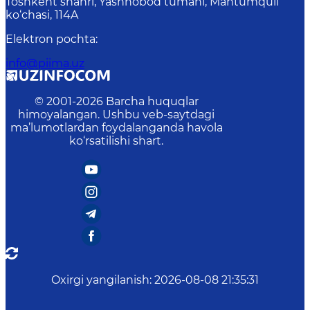
Toshkent shahri, Yashnobod tumani, Mahtumquli
ko‘chasi, 114A
Elektron pochta
:
info@piima.uz
© 2001-
2026
Barcha huquqlar
himoyalangan. Ushbu veb-saytdagi
ma’lumotlardan foydalanganda havola
ko‘rsatilishi shart.
Oxirgi yangilanish
:
2026-08-08 21:35:31