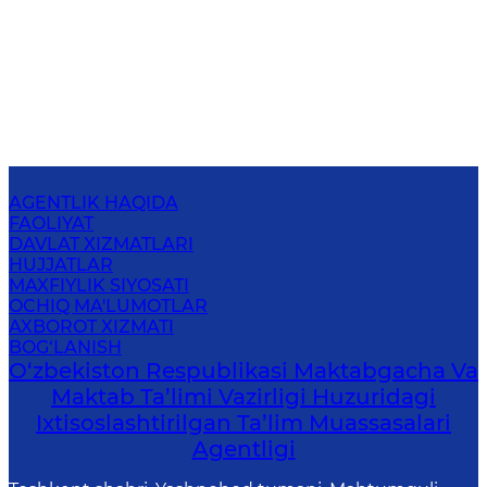
AGENTLIK HAQIDA
FAOLIYAT
DAVLAT XIZMATLARI
HUJJATLAR
MAXFIYLIK SIYOSATI
OCHIQ MA'LUMOTLAR
AXBOROT XIZMATI
BOG‘LANISH
O‘zbekiston Respublikasi Maktabgacha Va
Maktab Ta’limi Vazirligi Huzuridagi
Ixtisoslashtirilgan Ta’lim Muassasalari
Agentligi