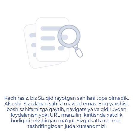
404 — Страница не найд
Kechirasiz, biz Siz qidirayotgan sahifani topa olmadik.
Afsuski, Siz izlagan sahifa mavjud emas. Eng yaxshisi,
bosh sahifamizga qaytib, navigatsiya va qidiruvdan
foydalanish yoki URL manzilini kiritishda xatolik
borligini tekshirgan ma'qul. Sizga katta rahmat,
tashrifingizdan juda xursandmiz!