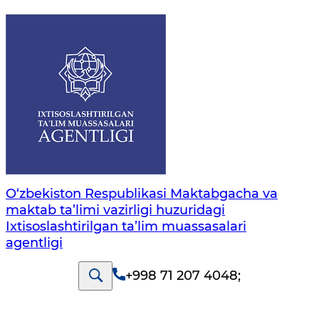
O‘zbekiston Respublikasi Maktabgacha va
maktab ta’limi vazirligi huzuridagi
Ixtisoslashtirilgan ta’lim muassasalari
agentligi
+998 71 207 4048
;