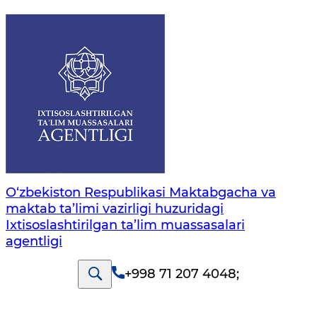
O‘zbekiston Respublikasi Maktabgacha va
maktab ta’limi vazirligi huzuridagi
Ixtisoslashtirilgan ta’lim muassasalari
agentligi
+998 71 207 4048
;