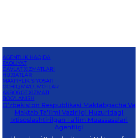
AGENTLIK HAQIDA
FAOLIYAT
DAVLAT XIZMATLARI
HUJJATLAR
MAXFIYLIK SIYOSATI
OCHIQ MA'LUMOTLAR
AXBOROT XIZMATI
BOG‘LANISH
O‘zbekiston Respublikasi Maktabgacha Va
Maktab Ta’limi Vazirligi Huzuridagi
Ixtisoslashtirilgan Ta’lim Muassasalari
Agentligi