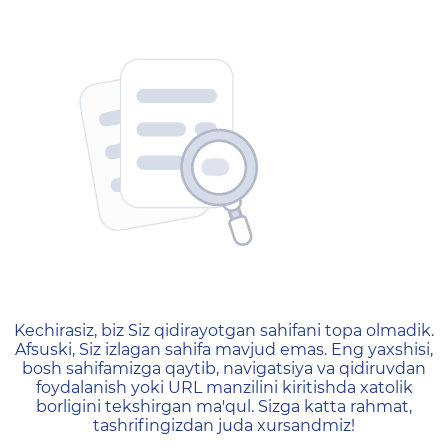
404 — Страница не найд
Kechirasiz, biz Siz qidirayotgan sahifani topa olmadik.
Afsuski, Siz izlagan sahifa mavjud emas. Eng yaxshisi,
bosh sahifamizga qaytib, navigatsiya va qidiruvdan
foydalanish yoki URL manzilini kiritishda xatolik
borligini tekshirgan ma'qul. Sizga katta rahmat,
tashrifingizdan juda xursandmiz!