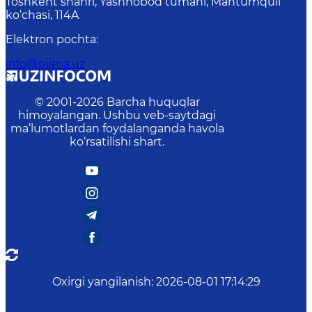
Toshkent shahri, Yashnobod tumani, Mahtumquli
ko‘chasi, 114A
Elektron pochta
:
info@piima.uz
© 2001-
2026
Barcha huquqlar
himoyalangan. Ushbu veb-saytdagi
ma’lumotlardan foydalanganda havola
ko‘rsatilishi shart.
Oxirgi yangilanish
:
2026-08-01 17:14:29